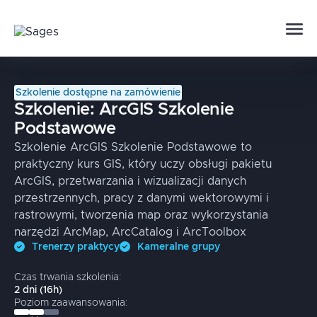
Szkolenie dostępne na zamówienie
Szkolenie:
ArcGIS Szkolenie
Podstawowe
Szkolenie ArcGIS Szkolenie Podstawowe to
praktyczny kurs GIS, który uczy obsługi pakietu
ArcGIS, przetwarzania i wizualizacji danych
przestrzennych, pracy z danymi wektorowymi i
rastrowymi, tworzenia map oraz wykorzystania
narzędzi ArcMap, ArcCatalog i ArcToolbox
Trenerzy praktycy
Kameralne grupy
Czas trwania szkolenia:
2
dni
(
16
h)
Poziom zaawansowania: