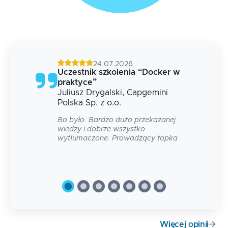
24.07.2026
g
Uczestnik szkolenia
“
Docker w
praktyce
”
Juliusz
Drygalski
, Capgemini
 na
Polska Sp. z o.o.
Bo było. Bardzo dużo przekazanej
wiedzy i dobrze wszystko
wytłumaczone. Prowadzący topka
Więcej opinii