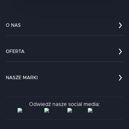
O NAS
Co nas wyróżnia?
Zespół
OFERTA
Kariera
Referencje
Edukacja
Dokumenty
Dla nauki
Blog
NASZE MARKI
Chatboty
Kontakt
Kodołamacz
Stacja.it
Odwiedź nasze social media:
Aidapta
AI & NLP Day