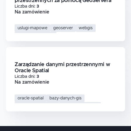
przestrzennych za pomocą GeoServera
Liczba dni
:
3
Na zamówienie
uslugi-mapowe
geoserver
webgis
dane-przestrzenne
Zarządzanie danymi przestrzennymi w
Oracle Spatial
Liczba dni
:
3
Na zamówienie
oracle-spatial
bazy-danych-gis
zarzadzanie-danymi
dane-przestrzenne