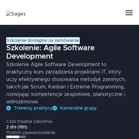
Szkolenie dostępne na zamówienie
Szkolenie:
Agile Software
Development
Szkolenie Agile Software Development to
praktyczny kurs zarządzania projektami IT, który
uczy efektywnego stosowania metodyk zwinnych,
takich jak Scrum, Kanban i Extreme Programming,
rozwijając kompetencje zespołowe, planistyczne i
wdrożeniowe
Trenerzy praktycy
Kameralne grupy
Czas trwania szkolenia:
2
dni
(
16
h)
Poziom zaawansowania: