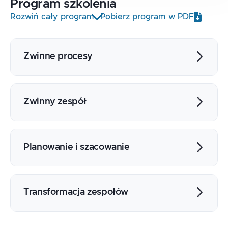
Program
szkolenia
Rozwiń cały program
Pobierz program w PDF
Zwinne procesy
Role
Iteracje vs praca ciągła
Zwinny zespół
Zarządzanie scenariuszami i zadaniami
Retrospekcje
Budowa zespołu
Współpraca
Planowanie i szacowanie
Samoorganizowanie się
Angażowanie klienta
Szacowanie wielkości i pracochłonności
Praktyki programistyczne
wymagań
Transformacja zespołów
Liczenie prędkości zespołu pracującego w
Scrum
Nowe role w projekcie
Lead Time i WIP - planowanie w Kanbanie