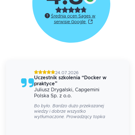
Średnia ocen Sages w
serwisie Google
24.07.2026
g
Uczestnik szkolenia
“
Docker w
praktyce
”
Juliusz
Drygalski
, Capgemini
 na
Polska Sp. z o.o.
Bo było. Bardzo dużo przekazanej
wiedzy i dobrze wszystko
wytłumaczone. Prowadzący topka