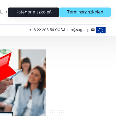
PL
EN
Kategorie szkoleń
Terminarz szkoleń
Projekty uni
+48 22 203 56 00
biuro@sages.pl