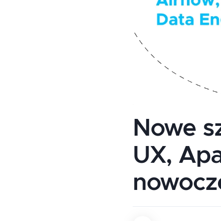
Nowe sz
UX, Apa
nowocze