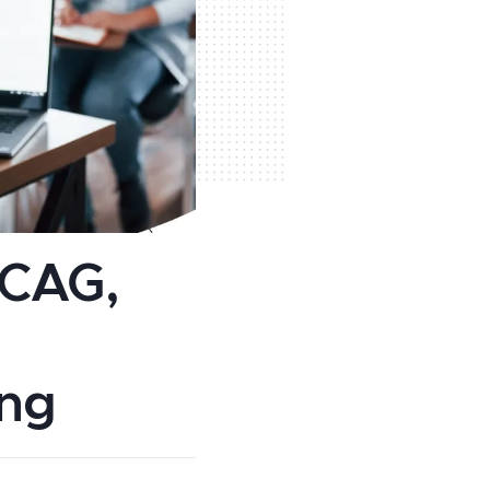
WCAG,
ing