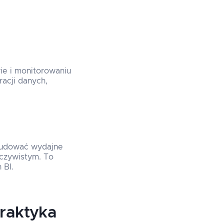
ie i monitorowaniu
acji danych,
budować wydajne
eczywistym. To
 BI.
raktyka