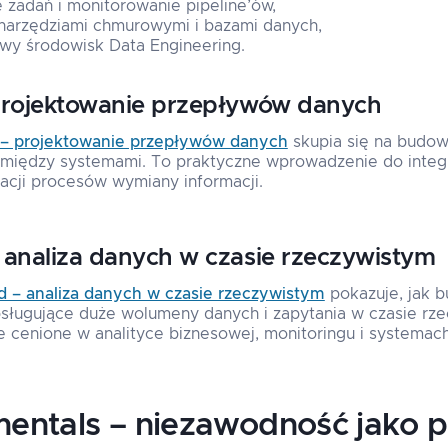
zadań i monitorowanie pipeline’ów,
z narzędziami chmurowymi i bazami danych,
wy środowisk Data Engineering.
projektowanie przepływów danych
 – projektowanie przepływów danych
skupia się na budow
iędzy systemami. To praktyczne wprowadzenie do integr
acji procesów wymiany informacji.
 analiza danych w czasie rzeczywistym
 – analiza danych w czasie rzeczywistym
pokazuje, jak 
bsługujące duże wolumeny danych i zapytania w czasie rz
e cenione w analityce biznesowej, monitoringu i systemach
entals – niezawodność jako p