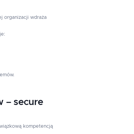
j organizacji wdraża
e:
temów.
w – secure
bowiązkową kompetencją