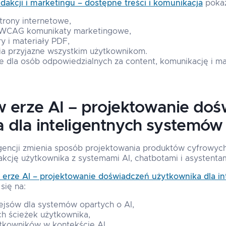
akcji i marketingu – dostępne treści i komunikacja
pokaz
trony internetowe,
z WCAG komunikaty marketingowe,
y i materiały PDF,
dia przyjazne wszystkim użytkownikom.
e dla osób odpowiedzialnych za content, komunikację i ma
 erze AI – projektowanie do
 dla inteligentnych systemów
igencji zmienia sposób projektowania produktów cyfrowych
akcję użytkownika z systemami AI, chatbotami i asystent
erze AI – projektowanie doświadczeń użytkownika dla in
się na:
fejsów dla systemów opartych o AI,
ch ścieżek użytkownika,
tkowników w kontekście AI,