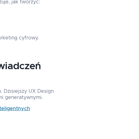
uje, jak tworzyć:
rketing cyfrowy.
świadczeń
. Dzisiejszy UX Design
ami generatywnymi.
teligentnych