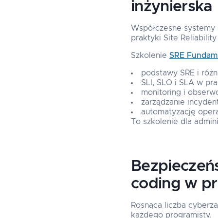
inżynierska
Współczesne systemy mu
praktyki Site Reliabilit
Szkolenie
SRE Fundame
podstawy SRE i róż
SLI, SLO i SLA w pra
monitoring i obser
zarządzanie incyden
automatyzację opera
To szkolenie dla admin
Bezpieczeńs
coding w p
Rosnąca liczba cyberza
każdego programisty.