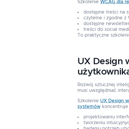
Szkolenie
WCAG dla red
dostępne treści na s
czytelne i zgodne 
dostępne newsletter
treści do social me
To praktyczne szkoleni
UX Design w
użytkownika
Rozwój sztucznej intel
musi uwzględniać inter
Szkolenie
UX Design w 
systemów
koncentruje 
projektowaniu inter
tworzeniu intuicyjny
badaniu potrzeb uży