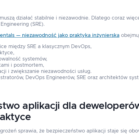
szą działać stabilnie i niezawodnie. Dlatego coraz więce
y Engineering (SRE).
ntals — niezawodność jako praktyka inżynierska
obejmuj
nice między SRE a klasycznym DevOps,
ktyce,
wowalność systemów,
tami i postmortem,
cji i zwiększanie niezawodności usług.
istratorów, DevOps Engineerów, SRE oraz architektów sys
two aplikacji dla deweloperó
raktyce
grożeń sprawia, że bezpieczeństwo aplikacji staje się o