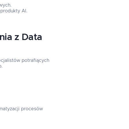
wych.
produkty AI.
nia z Data
cjalistów potrafiących
o.
omatyzacji procesów