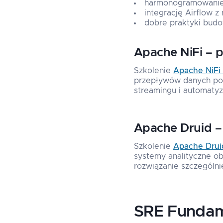
harmonogramowanie 
integrację Airflow 
dobre praktyki budo
Apache NiFi – 
Szkolenie
Apache NiFi
przepływów danych pom
streamingu i automatyz
Apache Druid –
Szkolenie
Apache Druid
systemy analityczne o
rozwiązanie szczególni
SRE Fundam