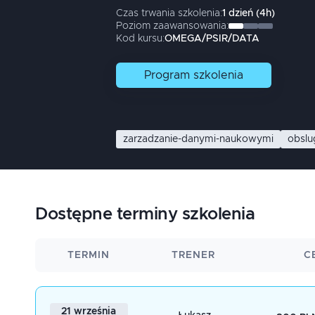
Czas trwania szkolenia:
1
dzień
(
4
h)
Poziom zaawansowania:
Kod kursu:
OMEGA/PSIR/DATA
Program
szkolenia
zarzadzanie-danymi-naukowymi
obslu
Dostępne terminy szkolenia
TERMIN
TRENER
C
21 września