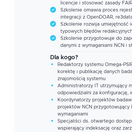
licencje i stosować zasady FAI
Szkolenie omawia proces rejest
integracji z OpenDOAR, re3dat
Szkolenie rozwija umiejętność i
typowych błędów redakcyjnych 
Szkolenie przygotowuje do zap
danymi z wymaganiami NCN i st
Dla kogo?
Redaktorzy systemu Omega-PSIR 
korektę i publikację danych ba
znajomością systemu
Administratorzy IT utrzymujący
odpowiedzialni za konfigurację, 
Koordynatorzy projektów badaw
projektów NCN przygotowujący 
wymaganiami
Specjaliści ds. otwartego dostęp
wspierający indeksację oraz za