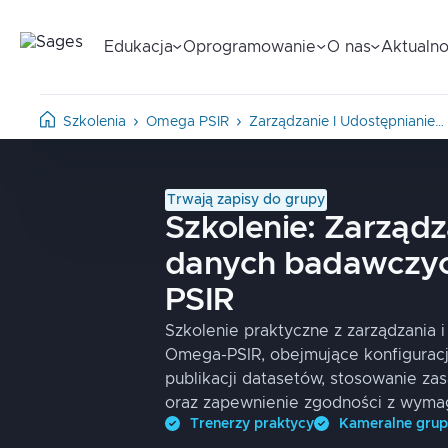
Edukacja
Oprogramowanie
O nas
Aktualno
Szkolenia
Omega PSIR
Zarządzanie I Udostępnianie…
Trwają zapisy do grupy
Szkolenie:
Zarządz
danych badawczyc
PSIR
Szkolenie praktyczne z zarządzania
Omega-PSIR, obejmujące konfiguracj
publikacji datasetów, stosowanie zas
oraz zapewnienie zgodności z wym
Trenerzy praktycy
Kameralne gru