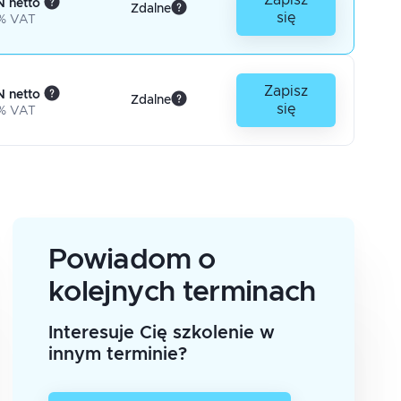
Zapisz
 netto
Zdalne
się
% VAT
Zapisz
 netto
Zdalne
się
% VAT
Powiadom o
kolejnych terminach
Interesuje Cię szkolenie w
innym terminie?