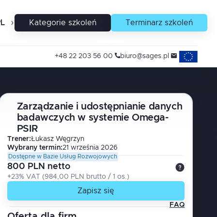
PL
EN
Kategorie szkoleń
Terminarz szkoleń
Projekty uni
+48 22 203 56 00
biuro@sages.pl
Zarządzanie i udostępnianie danych
badawczych w systemie Omega-
PSIR
Trener
:
Łukasz
Węgrzyn
Wybrany termin:
21 września 2026
Dostępne w Bazie Usług Rozwojowych
800 PLN netto
+23% VAT
(
984,00 PLN brutto
/ 1
os.
)
Zapisz się
FAQ
Oferta dla firm