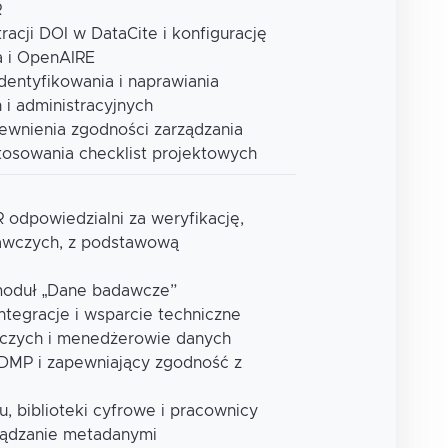
R
racji DOI w DataCite i konfigurację
a i OpenAIRE
dentyfikowania i naprawiania
i administracyjnych
ewnienia zgodności zarządzania
osowania checklist projektowych
odpowiedzialni za weryfikację,
dawczych, z podstawową
 moduł „Dane badawcze”
integracje i wsparcie techniczne
czych i menedżerowie danych
DMP i zapewniający zgodność z
u, biblioteki cyfrowe i pracownicy
rządzanie metadanymi