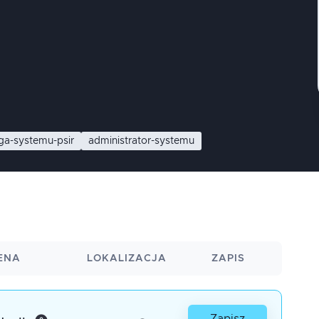
ga-systemu-psir
administrator-systemu
ENA
LOKALIZACJA
ZAPIS