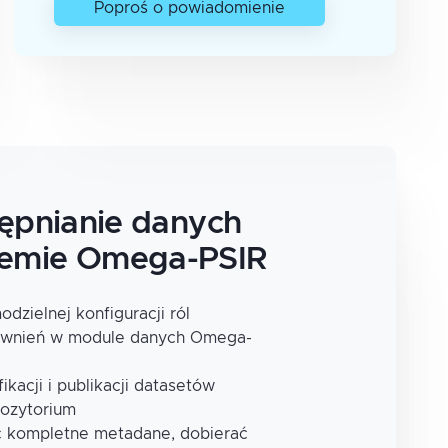
Poproś o powiadomienie
tępnianie danych
temie Omega-PSIR
dzielnej konfiguracji ról
rawnień w module danych Omega-
ikacji i publikacji datasetów
pozytorium
yć kompletne metadane, dobierać