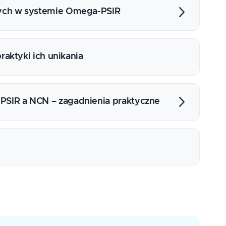
a danych
ych w systemie Omega-PSIR
 wyzwania
ytkowników, Przełączniki związane z modułem
raktyki ich unikania
 licencjonowanie danych i embargo,
temie)
nia techniczne (Wersjonowanie datasetów,
SIR a NCN – zagadnienia praktyczne
katorów DOI, Integracja repozytorium z
ostępu (OpenDOAR, re3data, OpenAIRE))