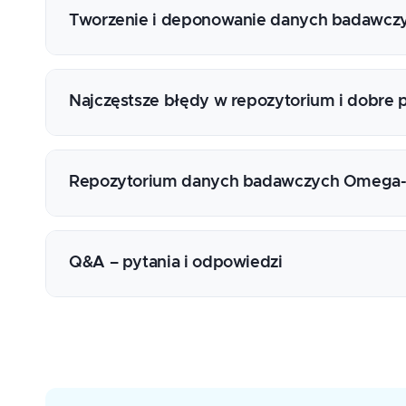
Podstawy prawne zarządzania i udostępniani
Tworzenie i deponowanie danych badawcz
Otwieranie danych badawczych – korzyści i
Zasady FAIR i licencje Creative Commons
Przygotowanie systemu Omega-PSIR (Role uż
„Repozytorium”)
Najczęstsze błędy w repozytorium i dobre p
Deponowanie danych badawczych 9Metadane,
Formularz zgłoszenia, Workflow pracy w sys
Deponowanie danych badawczych – zagadnie
Repozytorium danych badawczych Omega-P
Rejestracja w DataCite – nadawanie identyfi
międzynarodowymi platformami otwartego d
Wymogi NCN dotyczące danych otwartych
Checklist dla projektów NCN
Q&A – pytania i odpowiedzi