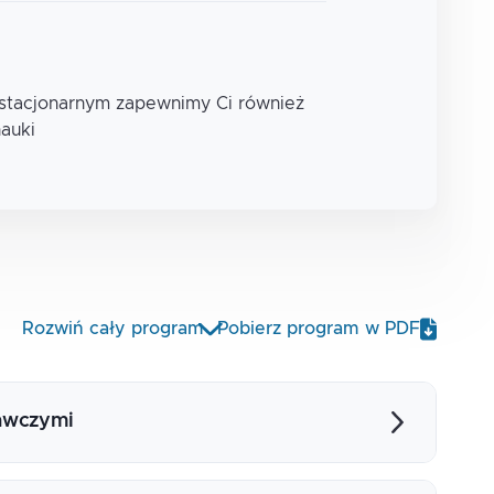
 stacjonarnym zapewnimy Ci również
nauki
Rozwiń cały program
Pobierz program w PDF
awczymi
ych