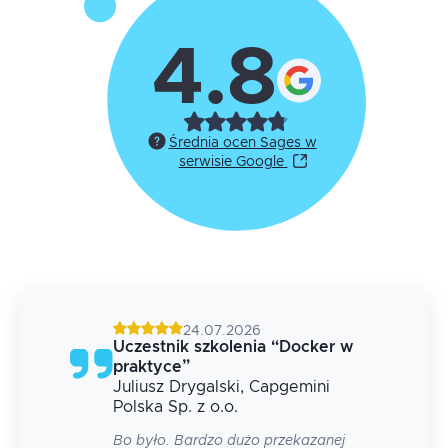
4.8
Średnia ocen Sages w
serwisie Google
24.07.2026
g
Uczestnik szkolenia
“
Docker w
praktyce
”
Juliusz
Drygalski
, Capgemini
 na
Polska Sp. z o.o.
Bo było. Bardzo dużo przekazanej