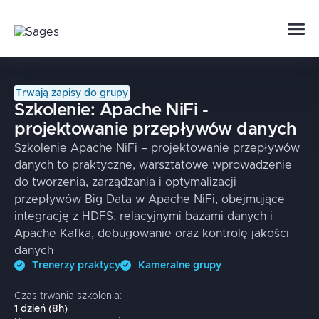
Trwają zapisy do grupy
Szkolenie:
Apache NiFi -
projektowanie przepływów danych
Szkolenie Apache NiFi – projektowanie przepływów
danych to praktyczne, warsztatowe wprowadzenie
do tworzenia, zarządzania i optymalizacji
przepływów Big Data w Apache NiFi, obejmujące
integrację z HDFS, relacyjnymi bazami danych i
Apache Kafka, debugowanie oraz kontrolę jakości
danych
Trenerzy praktycy
Kameralne grupy
Czas trwania szkolenia:
1
dzień
(
8
h)