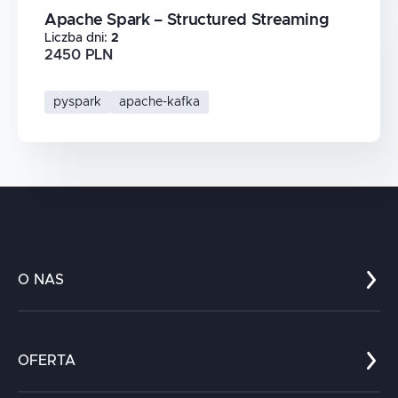
Apache Spark – Structured Streaming
Liczba dni
:
2
2450 PLN
pyspark
apache-kafka
O NAS
Co nas wyróżnia?
Zespół
OFERTA
Kariera
Referencje