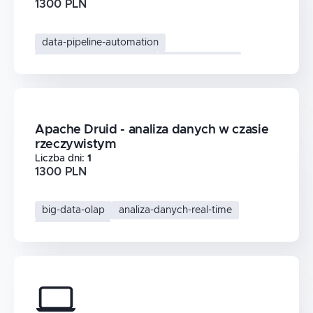
1300 PLN
data-pipeline-automation
workflow-orchestration
apache-airflow
big-data-etl
Apache Druid - analiza danych w czasie
rzeczywistym
Liczba dni
:
1
1300 PLN
big-data-olap
analiza-danych-real-time
apache-druid