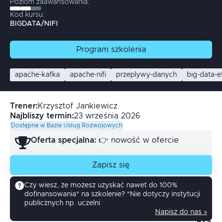
Poziom zaawansowania:
Kod kursu:
BIGDATA/NIFI
Program
szkolenia
apache-kafka
apache-nifi
przeplywy-danych
big-data-et
Trener
:
Krzysztof
Jankiewicz
Najbliszy termin:
23 września 2026
Dostępne w Bazie Usług Rozwojowych
Oferta specjalna:
👉 nowość w ofercie
Zapisz się
Czy wiesz, że możesz uzyskać nawet do 100%
dofinansowania* na szkolenie? *Nie dotyczy instytucji
publicznych np. uczelni
Napisz do nas »