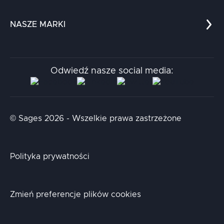
Edukacja
Dokumenty
Dla nauki
Blog
NASZE MARKI
Chatboty
Kontakt
Kodołamacz
Stacja.it
Odwiedź nasze social media:
Aidapta
AI & NLP Day
© Sages 2026 - Wszelkie prawa zastrzeżone
Polityka prywatności
Zmień preferencje plików cookies