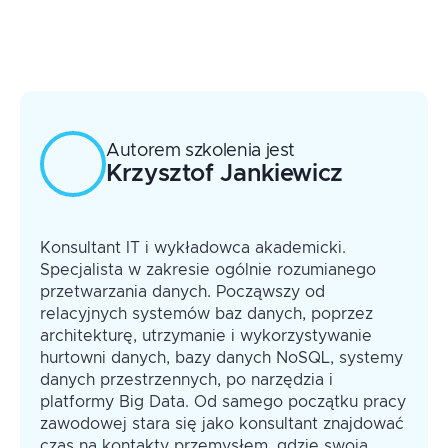
Kontrola jakości danych za pomocą
Wykorzystanie Apache Kafka
definicji XML Schema
Wykorzystanie parametrów i kontekstów
Przetwarzanie danych XML za pomocą
Rejestry i wersjonowanie przepływów
XQuery
Usługi kontrolerów i ich typy
Grupy procesorów
Porty wejściowe i wyjściowe
Autorem szkolenia jest
Definicje przepływów i szablony
Krzysztof
Jankiewicz
Dodatkowe interfejsy — NiFi CLI i REST
API
Konsultant IT i wykładowca akademicki.
Specjalista w zakresie ogólnie rozumianego
przetwarzania danych. Począwszy od
relacyjnych systemów baz danych, poprzez
architekturę, utrzymanie i wykorzystywanie
hurtowni danych, bazy danych NoSQL, systemy
danych przestrzennych, po narzędzia i
platformy Big Data. Od samego początku pracy
zawodowej stara się jako konsultant znajdować
czas na kontakty przemysłem, gdzie swoją