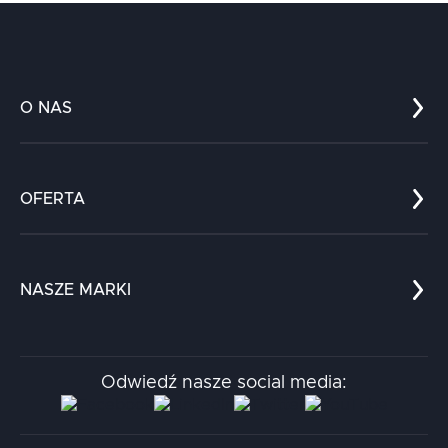
O NAS
Co nas wyróżnia?
Zespół
OFERTA
Kariera
Referencje
Edukacja
Dokumenty
Dla nauki
Blog
NASZE MARKI
Chatboty
Kontakt
Kodołamacz
Stacja.it
Odwiedź nasze social media:
Aidapta
AI & NLP Day