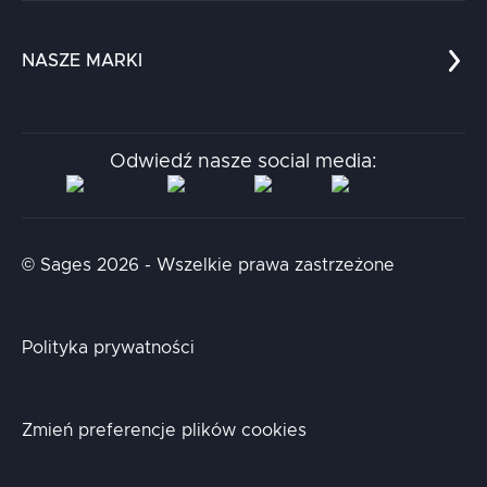
Edukacja
Dokumenty
Dla nauki
Blog
NASZE MARKI
Chatboty
Kontakt
Kodołamacz
Stacja.it
Odwiedź nasze social media:
Aidapta
AI & NLP Day
© Sages 2026 - Wszelkie prawa zastrzeżone
Polityka prywatności
Zmień preferencje plików cookies