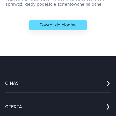
sprawdź, kiedy podejście zorientowane na dane...
Powrót do blogów
O NAS
Co nas wyróżnia?
Zespół
OFERTA
Kariera
Referencje