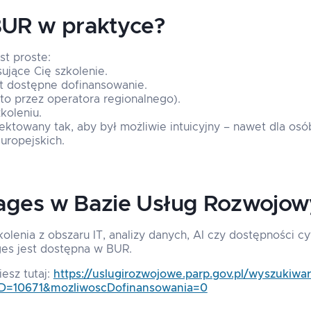
BUR w praktyce?
st proste:
ujące Cię szkolenie.
st dostępne dofinansowanie.
sto przez operatora regionalnego).
koleniu.
ektowany tak, aby był możliwie intuicyjny – nawet dla osó
uropejskich.
Sages w Bazie Usług Rozwojo
kolenia z obszaru IT, analizy danych, AI czy dostępności c
ges jest dostępna w BUR.
esz tutaj:
https://uslugirozwojowe.parp.gov.pl/wyszukiwar
=10671&mozliwoscDofinansowania=0