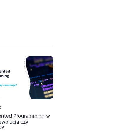
c
iented Programming w
ewolucja czy
a?