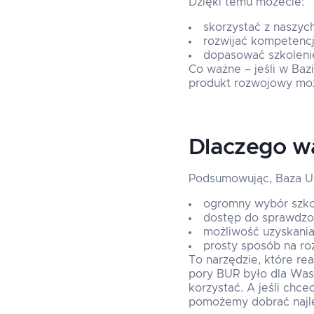
Dzięki temu możecie:
skorzystać z naszyc
rozwijać kompetencj
dopasować szkolenie
Co ważne – jeśli w Baz
produkt rozwojowy moż
Dlaczego wa
Podsumowując, Baza U
ogromny wybór szko
dostęp do sprawdzo
możliwość uzyskani
prosty sposób na roz
To narzędzie, które rea
pory BUR było dla Was 
korzystać. A jeśli chce
pomożemy dobrać najlep