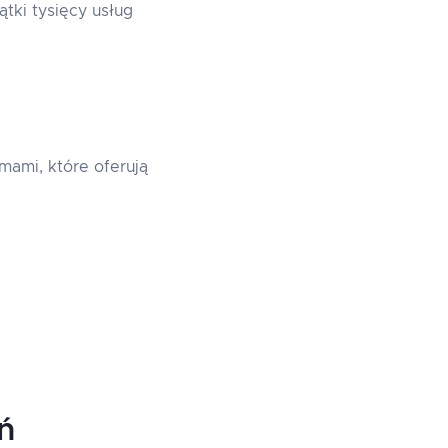
tki tysięcy usług
rmami, które oferują
ń