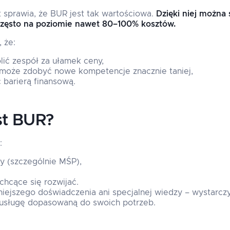
 sprawia, że BUR jest tak wartościowa.
Dzięki niej można 
często na poziomie nawet 80–100% kosztów.
 że:
lić zespół za ułamek ceny,
 może zdobyć nowe kompetencje znacznie taniej,
 barierą finansową.
st BUR?
:
my (szczególnie MŚP),
chcące się rozwijać.
iejszego doświadczenia ani specjalnej wiedzy – wystarcz
ć usługę dopasowaną do swoich potrzeb.