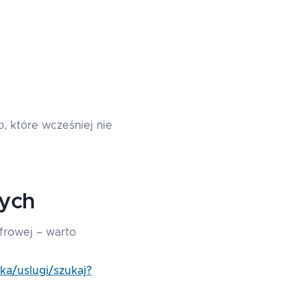
b, które wcześniej nie
wych
yfrowej – warto
ka/uslugi/szukaj?