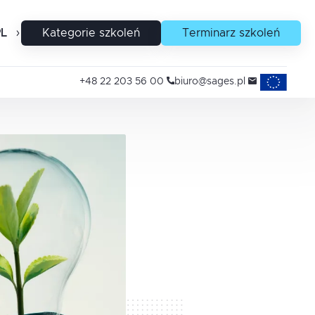
PL
EN
Kategorie szkoleń
Terminarz szkoleń
Projekty uni
+48 22 203 56 00
biuro@sages.pl