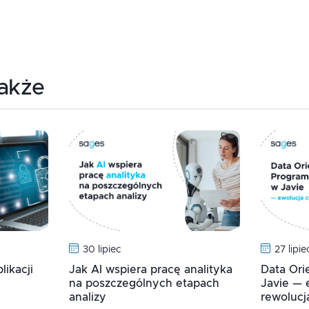
także
30 lipiec
27 lipie
ikacji
Jak AI wspiera pracę analityka
Data Or
na poszczególnych etapach
Javie — 
analizy
rewolucj