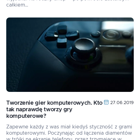
całkiem…
Tworzenie gier komputerowych. Kto
27.06.2019
tak naprawdę tworzy gry
komputerowe?
Zapewne każdy z was miał kiedyś styczność z grami
komputerowymi. Poczynając od łączenia diamentów
w trójki na ekranie telefonu, przez trzymające w