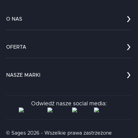
O NAS
Co nas wyróżnia?
Zespół
OFERTA
Kariera
Referencje
Edukacja
Dokumenty
Dla nauki
Blog
NASZE MARKI
Chatboty
Kontakt
Kodołamacz
Stacja.it
Odwiedź nasze social media:
Aidapta
AI & NLP Day
© Sages 2026 - Wszelkie prawa zastrzeżone