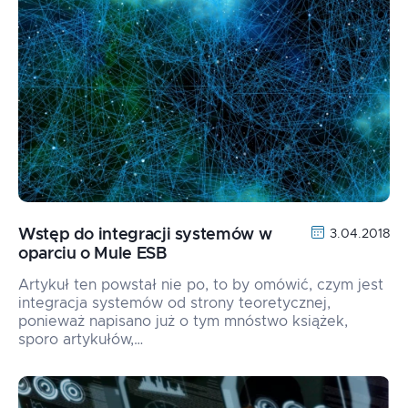
Wstęp do integracji systemów w
3.04.2018
oparciu o Mule ESB
Artykuł ten powstał nie po, to by omówić, czym jest
integracja systemów od strony teoretycznej,
ponieważ napisano już o tym mnóstwo książek,
sporo artykułów,…