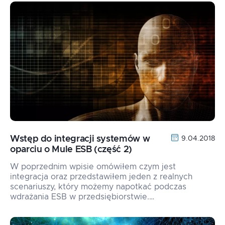
Wstęp do integracji systemów w
9.04.2018
oparciu o Mule ESB (część 2)
W poprzednim wpisie omówiłem czym jest
integracja oraz przedstawiłem jeden z realnych
scenariuszy, który możemy napotkać podczas
wdrażania ESB w przedsiębiorstwie.…