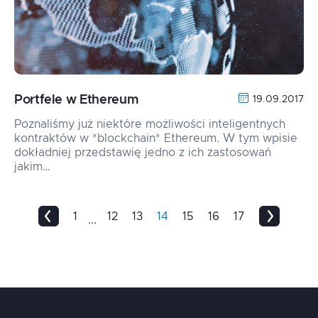
Portfele w Ethereum
19.09.2017
Poznaliśmy już niektóre możliwości inteligentnych
kontraktów w *blockchain* Ethereum. W tym wpisie
dokładniej przedstawię jedno z ich zastosowań
jakim…
1
12
13
14
15
16
17
...