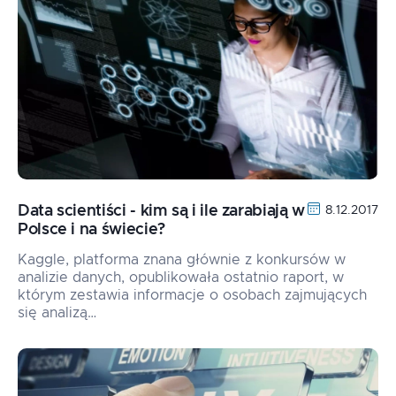
Data scientiści - kim są i ile zarabiają w
8.12.2017
Polsce i na świecie?
Kaggle, platforma znana głównie z konkursów w
analizie danych, opublikowała ostatnio raport, w
którym zestawia informacje o osobach zajmujących
się analizą…