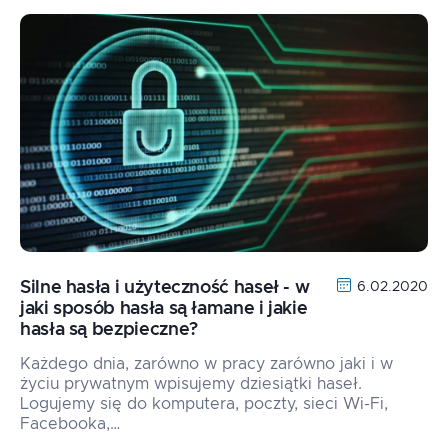
Silne hasła i użyteczność haseł - w
6.02.2020
jaki sposób hasła są łamane i jakie
hasła są bezpieczne?
Każdego dnia, zarówno w pracy zarówno jaki i w
życiu prywatnym wpisujemy dziesiątki haseł.
Logujemy się do komputera, poczty, sieci Wi-Fi,
Facebooka,…