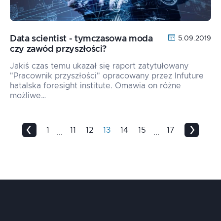
Data scientist - tymczasowa moda
5.09.2019
czy zawód przyszłości?
Jakiś czas temu ukazał się raport zatytułowany
"Pracownik przyszłości" opracowany przez Infuture
hatalska foresight institute. Omawia on różne
możliwe…
1
11
12
13
14
15
17
...
...