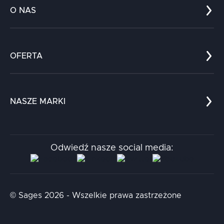
O NAS
Co nas wyróżnia?
Zespół
OFERTA
Kariera
Referencje
Edukacja
Dokumenty
Dla nauki
Blog
NASZE MARKI
Chatboty
Kontakt
Kodołamacz
Stacja.it
Odwiedź nasze social media:
Aidapta
AI & NLP Day
© Sages 2026 - Wszelkie prawa zastrzeżone