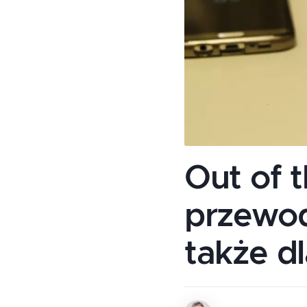
Out of t
przewod
także d