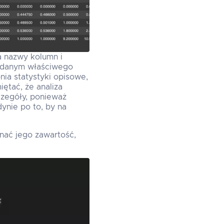
a nazwy kolumn i
ie danym właściwego
ia statystyki opisowe,
ętać, że analiza
czegóły, ponieważ
ynie po to, by na
nać jego zawartość,