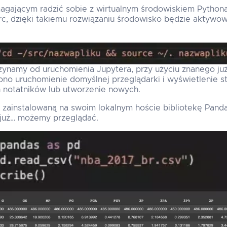
gającym radzić sobie z wirtualnym środowiskiem Pythona 
shrc, dzięki takiemu rozwiązaniu środowisko będzie aktywo
zynamy od uruchomienia Jupytera, przy użyciu znanego ju
no uruchomienie domyślnej przeglądarki i wyświetlenie st
ch notatników lub utworzenie nowych.
 zainstalowaną na swoim lokalnym hoście bibliotekę Pand
 już… możemy przeglądać.