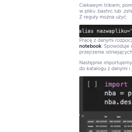
Ciekawym trikiem, poma
w pliku .bashrc lub .z
Z reguły można użyć:
Pracę z danymi rozpoc
notebook
. Spowoduje o
przejrzenie istniejący
Następnie importujemy
do katalogu z danymi i