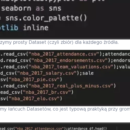
ymy prosty Dataset (czyli zbiór) dla każdego źródła.
my łańcuch Datasetów, co jest typową praktyką przy gro