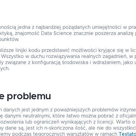
nością jedna z najbardziej pożądanych umiejętności w pr
tyką, znajomość Data Science znacznie poszerza analizę 
punktów.
liższe linijki kodu przedstawić możliwości kryjące się w l
Wszystko w duchu rozwiązywania realnych zagadnień, w 
y związane z konfiguracją środowiska i wdrażaniem, jako 
ych.
ie problemu
h danych jest jednym z poważniejszych problemów inżynie
 danymi neutralnymi, które łatwo można pobrać z oficjal
ozwolenia lub ograniczeń wynikających z licencji. Warto o
ny dane są, jest ich n-skończona ilość, ale nie do wszystk
niemy podczas tegorocznych warsztatów w ramach
Testat