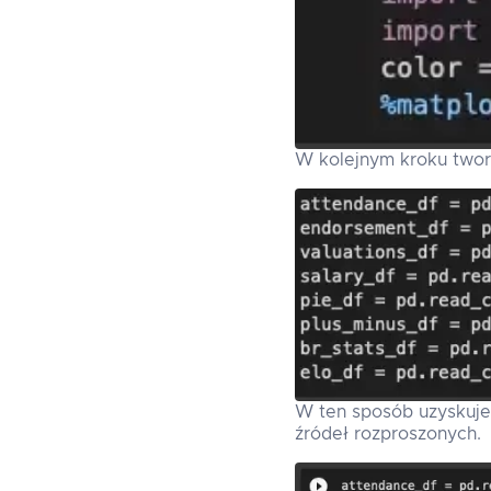
W kolejnym kroku tworz
W ten sposób uzyskuje
źródeł rozproszonych.