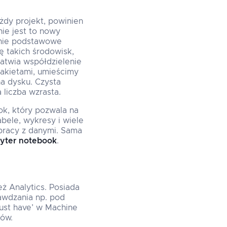
żdy projekt, powinien
nie jest to nowy
dynie podstawowe
ę takich środowisk,
atwia współdzielenie
pakietami, umieścimy
a dysku. Czysta
liczba wzrasta.
k, który pozwala na
bele, wykresy i wiele
pracy z danymi. Sama
pyter notebook
.
ż Analytics. Posiada
awdzania np. pod
ust have’ w Machine
tów.