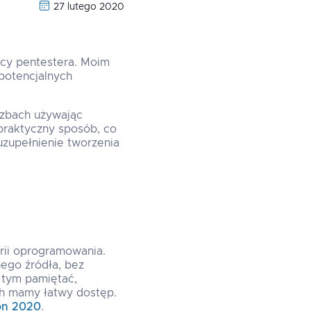
27 lutego 2020
acy pentestera. Moim
potencjalnych
iczbach używając
praktyczny sposób, co
uzupełnienie tworzenia
rii oprogramowania.
nego źródła, bez
 tym pamiętać,
ich mamy łatwy dostęp.
on 2020
.