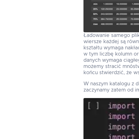
Ładowanie samego pliku
wiersze każdej są równ
kształtu wymaga nakład
w tym liczbę kolumn or
danych wymaga ciągłeg
możemy stracić mnóstw
końcu stwierdzić, że w
W naszym katalogu z d
zaczynamy zatem od im