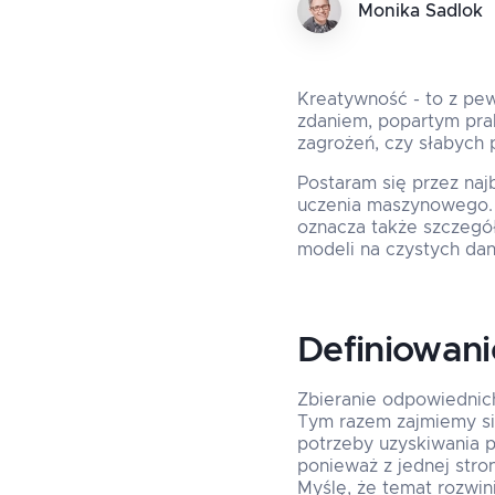
Monika Sadlok
Kreatywność - to z pew
zdaniem, popartym prak
zagrożeń, czy słabych 
Postaram się przez najb
uczenia maszynowego. 
oznacza także szczegół
modeli na czystych dan
Definiowan
Zbieranie odpowiednic
Tym razem zajmiemy się
potrzeby uzyskiwania p
ponieważ z jednej stro
Myślę, że temat rozwi