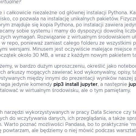
irtualne?
i całkowicie niezależne od głównej instalacji Pythona. Ka
sko, co pozwala na instalację unikalnych pakietów. Fizycz
órym znajduje się kopia Pythona, po instalacji zawiera je
iecamy sobie systemu i mamy do dyspozycji dowolną liczb
szych wymagań. Rozwiązanie z wirtualnym środowiskiem uł
 w repo, ponieważ zamiast całego folderu ze wszystkimi 
mi wersjami. Minusem jest oczywiście malejące miejsce n
początek około 30 MB, a wraz z każdym nowym pakietem ta 
emy, w bardzo dużym uproszczeniu, określić jako noteboo
ch arkuszy mogących zawierać kod wykonywalny, opisy, ta
ystywanych między innymi do prezentacji wyników naszej 
ymaga jedynie komendy
pip3 install jupyter
, a następnie
ju
talować w wirtualnym środowisku, ale o tym pamiętamy.
h narzędzi wykorzystywanych w pracy Data Science czy te
ch do wczytywania danych, ich przeglądania, a także spr
. Warto poznać możliwości Pandasa, bo to praktycznie ‘m
ię powtarzam, ale będziemy o niej mówić podczas warszta