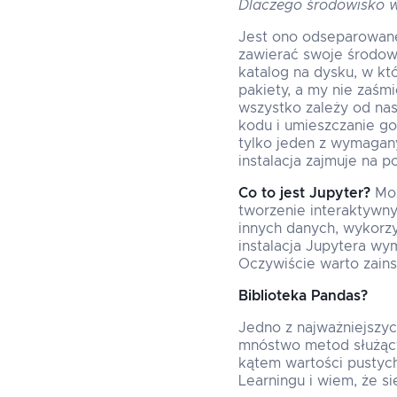
Dlaczego środowisko w
Jest ono odseparowane 
zawierać swoje środowi
katalog na dysku, w kt
pakiety, a my nie zaśm
wszystko zależy od na
kodu i umieszczanie go
tylko jeden z wymagany
instalacja zajmuje na 
Co to jest Jupyter?
Moż
tworzenie interaktywny
innych danych, wykorz
instalacja Jupytera w
Oczywiście warto zains
Biblioteka Pandas?
Jedno z najważniejszyc
mnóstwo metod służący
kątem wartości pustych
Learningu i wiem, że s