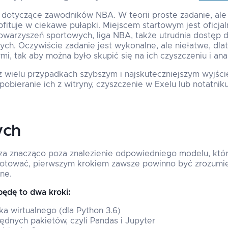
dotyczące zawodników NBA. W teorii proste zadanie, ale 
ituje w ciekawe pułapki. Miejscem startowym jest oficjal
owarzyszeń sportowych, liga NBA, także utrudnia dostęp 
ch. Oczywiście zadanie jest wykonalne, ale niełatwe, dl
mi, tak aby można było skupić się na ich czyszczeniu i anali
 iż wielu przypadkach szybszym i najskuteczniejszym wyjśc
 pobieranie ich z witryny, czyszczenie w Exelu lub notatnik
ych
za znacząco poza znalezienie odpowiedniego modelu, któ
gotować, pierwszym krokiem zawsze powinno być zrozumie
ne.
ędę to dwa kroki:
a wirtualnego (dla Python 3.6)
ędnych pakietów, czyli Pandas i Jupyter