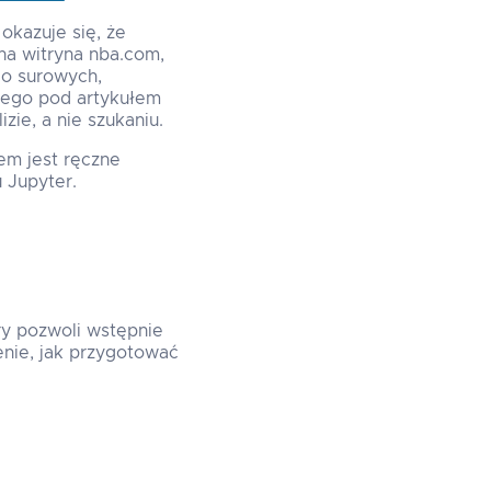
okazuje się, że
na witryna nba.com,
do surowych,
atego pod artykułem
zie, a nie szukaniu.
iem jest ręczne
u Jupyter.
ry pozwoli wstępnie
nie, jak przygotować