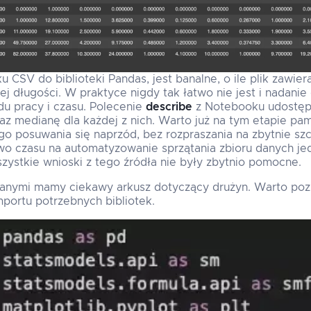
 CSV do biblioteki Pandas, jest banalne, o ile plik zawier
ej długości. W praktyce nigdy tak łatwo nie jest i nadan
u pracy i czasu. Polecenie
describe
z Notebooku udostępn
az medianę dla każdej z nich. Warto już na tym etapie pami
o posuwania się naprzód, bez rozpraszania na zbytnie sz
o czasu na automatyzowanie sprzątania zbioru danych jed
szystkie wnioski z tego źródła nie były zbytnio pomocne.
anymi mamy ciekawy arkusz dotyczący drużyn. Warto poz
portu potrzebnych bibliotek.