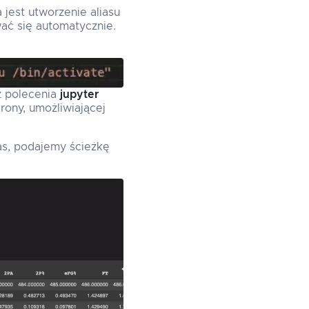
jest utworzenie aliasu
wać się automatycznie.
ż polecenia
jupyter
rony, umożliwiającej
as, podajemy ścieżkę