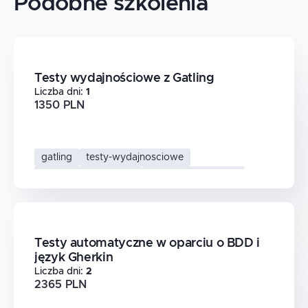
Podobne szkolenia
Testy wydajnościowe z Gatling
Liczba dni
:
1
1350 PLN
gatling
testy-wydajnosciowe
performance-testing
testy-obciazeniowe
Testy automatyczne w oparciu o BDD i
język Gherkin
Liczba dni
:
2
2365 PLN