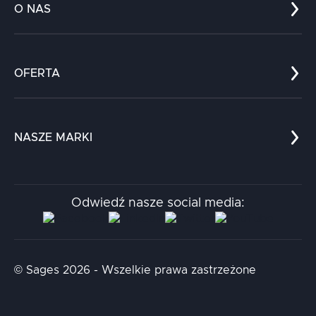
O NAS
Co nas wyróżnia?
Zespół
OFERTA
Kariera
Referencje
Edukacja
Dokumenty
Dla nauki
Blog
NASZE MARKI
Chatboty
Kontakt
Kodołamacz
Stacja.it
Odwiedź nasze social media:
Aidapta
AI & NLP Day
© Sages 2026 - Wszelkie prawa zastrzeżone