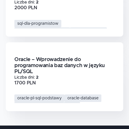
Liczba dni
:
2
2000 PLN
sql-dla-programistow
oracle-sql-zaawansowany
oracle-database
bazy-danych
Oracle – Wprowadzenie do
programowania baz danych w języku
PL/SQL
Liczba dni
:
2
1700 PLN
oracle-pl-sql-podstawy
oracle-database
programowanie-oracle
pl-sql