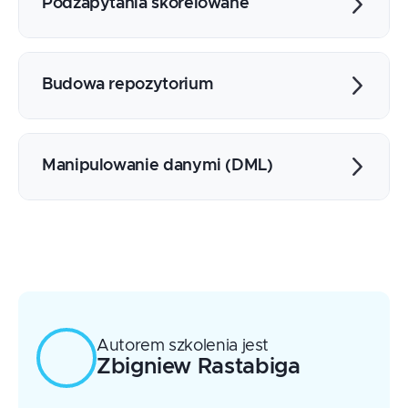
wektorowe
Podzapytania skorelowane
Wielokrotnie zagnieżdżane
Podzapytania jako źródła danych (FROM,
Parametryzowanie podzapytań
WITH)
Operatory EXISTS i NOT EXISTS
Budowa repozytorium
Podzapytania skalarne
Tworzenie i zarządzanie tabelami
(CREATE, ALTER, DROP, RENAME)
Manipulowanie danymi (DML)
Więzy integralności (CONSTRAINTS)
Instrukcje INSERT, UPDATE, DELETE
Podstawy transakcyjności
Autorem szkolenia jest
Zbigniew
Rastabiga