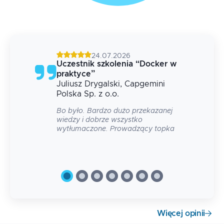
24.07.2026
g
Uczestnik szkolenia
“
Docker w
praktyce
”
Juliusz
Drygalski
, Capgemini
 na
Polska Sp. z o.o.
Bo było. Bardzo dużo przekazanej
wiedzy i dobrze wszystko
wytłumaczone. Prowadzący topka
Więcej opinii