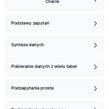
Oracle
Architektura bazy danych w modelu client
- server
Podstawy zapytań
Model relacyjny, normalizacja danych
Użytkownicy, schematy, sesje
Projekcja, selekcja, sortowanie
Narzędzia i pliki konfiguracyjne
Operatory, wyrażenia, trójstanowa logika
Synteza danych
Konwersje typów
Operacje na datach
Funkcje grupujące
Obsługa ustawień narodowych i
Klauzula DISTINCT
Pobieranie danych z wielu tabel
regionalnych
Klauzule GROUP BY i HAVING
Złączenia krzyżowe, wewnętrzne i
zewnętrzne
Podzapytania proste
Operatory zbiorowe (UNION, UNION ALL,
INTERSECT, MINUS)
Jednowierszowe, wielowierszowe,