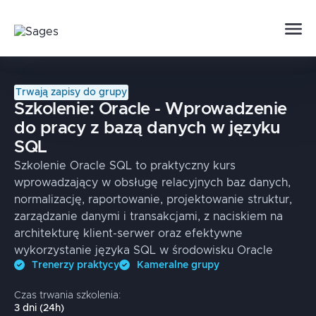
Trwają zapisy do grupy
Szkolenie:
Oracle - Wprowadzenie
do pracy z bazą danych w języku
SQL
Szkolenie Oracle SQL to praktyczny kurs
wprowadzający w obsługę relacyjnych baz danych,
normalizację, raportowanie, projektowanie struktur,
zarządzanie danymi i transakcjami, z naciskiem na
architekturę klient-serwer oraz efektywne
wykorzystanie języka SQL w środowisku Oracle
Trenerzy praktycy
Kameralne grupy
Czas trwania szkolenia:
3
dni
(
24
h)