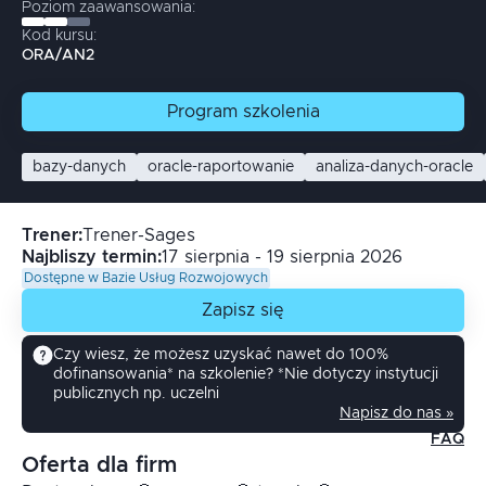
Poziom zaawansowania:
Kod kursu:
ORA/AN2
Program
szkolenia
bazy-danych
oracle-raportowanie
analiza-danych-oracle
Trener
:
Trener-Sages
Najbliszy termin:
17 sierpnia - 19 sierpnia 2026
Dostępne w Bazie Usług Rozwojowych
Zapisz się
Czy wiesz, że możesz uzyskać nawet do 100%
dofinansowania* na szkolenie? *Nie dotyczy instytucji
publicznych np. uczelni
Napisz do nas »
FAQ
Oferta dla firm