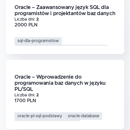
Oracle – Zaawansowany język SQL dla
programistów i projektantów baz danych
Liczba dni
:
2
2000 PLN
sql-dla-programistow
oracle-sql-zaawansowany
oracle-database
bazy-danych
Oracle – Wprowadzenie do
programowania baz danych w języku
PL/SQL
Liczba dni
:
2
1700 PLN
oracle-pl-sql-podstawy
oracle-database
programowanie-oracle
pl-sql