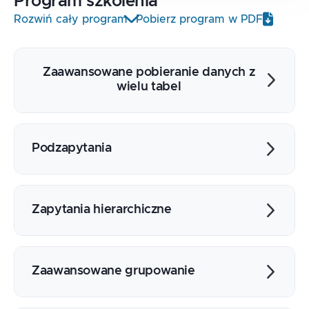
Program
szkolenia
Rozwiń cały program
Pobierz program w PDF
Zaawansowane pobieranie danych z
wielu tabel
Złączenia krzyżowe, wewnętrzne,
zewnętrzne i boczne (cross, inner, outer,
Podzapytania
lateral)
Podzapytania skorelowane
Operatory EXISTS i NOT EXISTS
Zapytania hierarchiczne
Inne rodzaje podzapytań (FROM, WITH,
skalarne)
Budowa drzewa (klauzula CONNECT BY,
PRIOR i START WITH)
Zaawansowane grupowanie
Funkcja I operatory charakterystyczne dla
hierarchii (LEVEL,