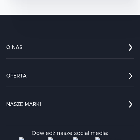
O NAS
Co nas wyróżnia?
Zespół
OFERTA
Kariera
Referencje
Edukacja
Dokumenty
Dla nauki
Blog
NASZE MARKI
Chatboty
Kontakt
Kodołamacz
Stacja.it
Odwiedź nasze social media:
Aidapta