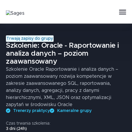
Trwają zapisy do grupy
Szkolenie:
Oracle - Raportowanie i
analiza danych – poziom
zaawansowany
Szkolenie Oracle Raportowanie i analiza danych –
poziom zaawansowany rozwija kompetencje w
zakresie zaawansowanego SQL, raportowania,
analizy danych, agregacji, pracy z danymi
hierarchicznymi, XML, JSON oraz optymalizacji
zapytań w środowisku Oracle
Trenerzy praktycy
Kameralne grupy
Czas trwania szkolenia:
3
dni
(
24
h)