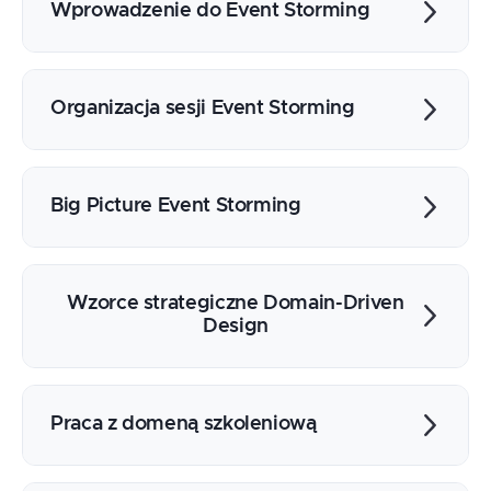
Wprowadzenie do Event Storming
Czym jest zdarzenie
Czym jest Event Storming
Organizacja sesji Event Storming
Rodzaje sesji Event Storming
Co jest niezbędne
Offline vs. Online
Big Picture Event Storming
Uczestnicy
Facylitator
Do czego można wykorzystać sesje
Storming istniejącego vs. nowego
Wzorce strategiczne Domain-Driven
rozwiązania
Design
Ubiquitous language
Bounded context
Praca z domeną szkoleniową
Context mapping