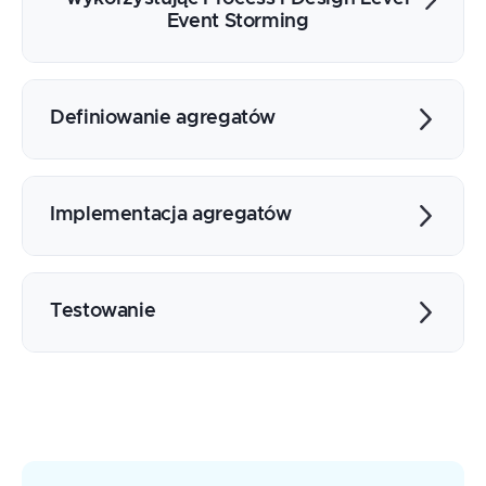
Event Storming
Repository
Factory
Domain Service
Command
Domain Event
Read model
Definiowanie agregatów
Aktorzy i serwisy zewnętrzne
Dane i niezmienni
Event Storming
Polityki
Domain Storytelling
Implementacja agregatów
Event Modeling
Command Query Separation
Jak "przetłumaczyć" kartki na kod
Testowanie
Aggregate jako maszyna stanów
Event Sourcing
Piramida Testów
Test-Driven Development