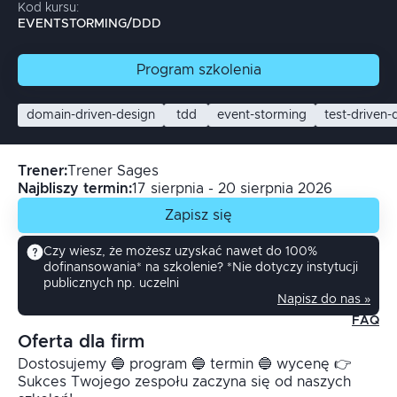
Kod kursu:
EVENTSTORMING/DDD
Program
szkolenia
domain-driven-design
tdd
event-storming
test-driven
Trener
:
Trener Sages
Najbliszy termin:
17 sierpnia - 20 sierpnia 2026
Zapisz się
Czy wiesz, że możesz uzyskać nawet do 100%
dofinansowania* na szkolenie? *Nie dotyczy instytucji
publicznych np. uczelni
Napisz do nas »
FAQ
Oferta dla firm
Dostosujemy 🔵 program 🔵 termin 🔵 wycenę 👉
Sukces Twojego zespołu zaczyna się od naszych