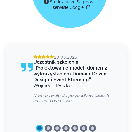
Średnia ocen Sages w
serwisie Google
20.03.2025
Uczestnik szkolenia
 z
“
Projektowanie modeli domen z
en
wykorzystaniem Domain-Driven
Design i Event Storming
”
Wojciech
Pyszko
ze
Nawiązywało do przypadków bliskich
naszemu biznesowi