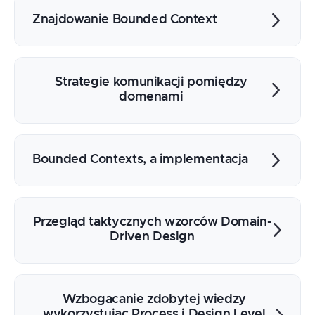
Wprowadzenie do domeny
Wprowadzanie notacji
Znajdowanie Bounded Context
Chaotic Exploration
Chronologia
Szukanie granic języka
Wyzwania i pułapki
Strategie komunikacji pomiędzy
domenami
Wybór odpowiedniej strategi
Korzyści i koszt
Bounded Contexts, a implementacja
Data Model vs. Domain Model
Decyzje architektoniczne
Przegląd taktycznych wzorców Domain-
Podział na zespoły
Driven Design
Aggregate
Entity
Wzbogacanie zdobytej wiedzy
wykorzystując Process i Design Level
Value Object