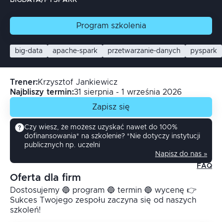
BIGDATA/PYSPARK
Program
szkolenia
big-data
apache-spark
przetwarzanie-danych
pyspark
Trener
:
Krzysztof
Jankiewicz
Najbliszy termin:
31 sierpnia - 1 września 2026
Zapisz się
Czy wiesz, że możesz uzyskać nawet do 100%
dofinansowania* na szkolenie? *Nie dotyczy instytucji
publicznych np. uczelni
Napisz do nas »
FAQ
Oferta dla firm
Dostosujemy 🔵 program 🔵 termin 🔵 wycenę 👉
Sukces Twojego zespołu zaczyna się od naszych
szkoleń!