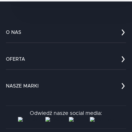
O NAS
Co nas wyróżnia?
Zespół
OFERTA
Kariera
Referencje
Edukacja
Dokumenty
Dla nauki
Blog
NASZE MARKI
Chatboty
Kontakt
Kodołamacz
Stacja.it
Odwiedź nasze social media:
Aidapta
AI & NLP Day