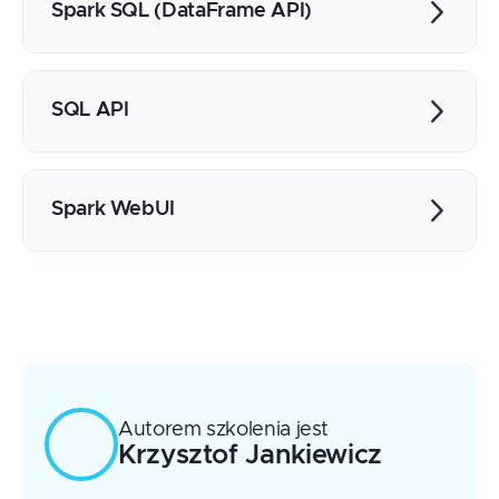
Cechy
Spark SQL (DataFrame API)
Najważniejsze ustawienia
Typy
Miejsce w ekosystemie Big Data
Akcje
DataFrame
Transformacje
Wydajność
SQL API
Źródła danych
Schemat danych
Metastore - znaczenie i zawartość
Składnia Spark SQL
Tabele zewnętrzne jako źródła danych
Spark WebUI
Agregacja danych
Tworzenie tabel zarządzalnych
Funkcje analityczne
Korzystanie z SQL
UDF
Zakładki podstawowe: Jobs, Stages,
Usługa Thrift JDBC/ODBC Server
Testy jednostkowe
Storage, Environment, Executors
Dostęp za pomocą JDBC
Zakładki dodatkowe (kontekstowe):
SQL/DataFrame
Autorem szkolenia jest
Krzysztof
Jankiewicz