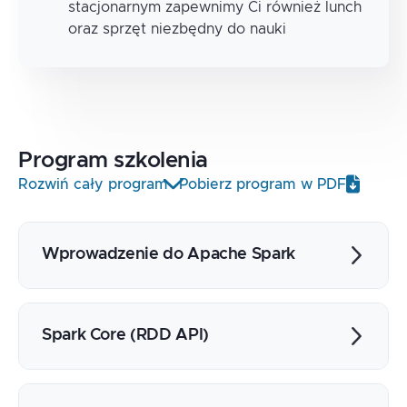
stacjonarnym zapewnimy Ci również lunch
oraz sprzęt niezbędny do nauki
Program
szkolenia
Rozwiń cały program
Pobierz program w PDF
Wprowadzenie do Apache Spark
Historia
Moduły
Spark Core (RDD API)
Architektura
Struktura programu
Wprowadzenie
spark-submit