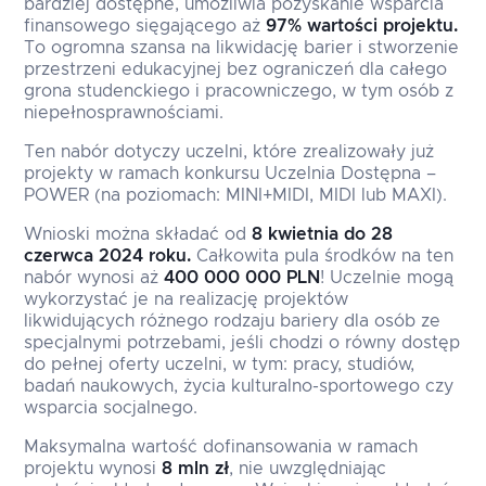
bardziej dostępne, umożliwia pozyskanie wsparcia
finansowego sięgającego aż
97% wartości projektu.
To ogromna szansa na likwidację barier i stworzenie
przestrzeni edukacyjnej bez ograniczeń dla całego
grona studenckiego i pracowniczego, w tym osób z
niepełnosprawnościami.
Ten nabór dotyczy uczelni, które zrealizowały już
projekty w ramach konkursu Uczelnia Dostępna –
POWER (na poziomach: MINI+MIDI, MIDI lub MAXI).
Wnioski można składać od
8 kwietnia do 28
czerwca 2024 roku.
Całkowita pula środków na ten
nabór wynosi aż
400 000 000 PLN
! Uczelnie mogą
wykorzystać je na realizację projektów
likwidujących różnego rodzaju bariery dla osób ze
specjalnymi potrzebami, jeśli chodzi o równy dostęp
do pełnej oferty uczelni, w tym: pracy, studiów,
badań naukowych, życia kulturalno-sportowego czy
wsparcia socjalnego.
Maksymalna wartość dofinansowania w ramach
projektu wynosi
8 mln zł
, nie uwzględniając