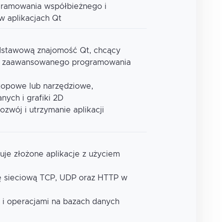
gramowania współbieżnego i
w aplikacjach Qt
dstawową znajomość Qt, chcący
sie zaawansowanego programowania
ktopowe lub narzędziowe,
nych i grafiki 2D
rozwój i utrzymanie aplikacji
uje złożone aplikacje z użyciem
ę sieciową TCP, UDP oraz HTTP w
 i operacjami na bazach danych