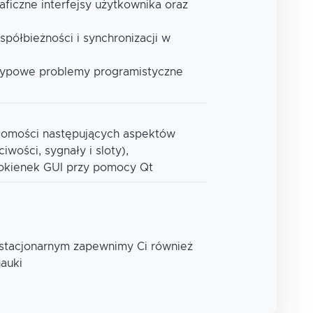
aficzne interfejsy użytkownika oraz
ółbieżności i synchronizacji w
e typowe problemy programistyczne
jomości następujących aspektów
wości, sygnały i sloty),
okienek GUI przy pomocy Qt
 stacjonarnym zapewnimy Ci również
nauki