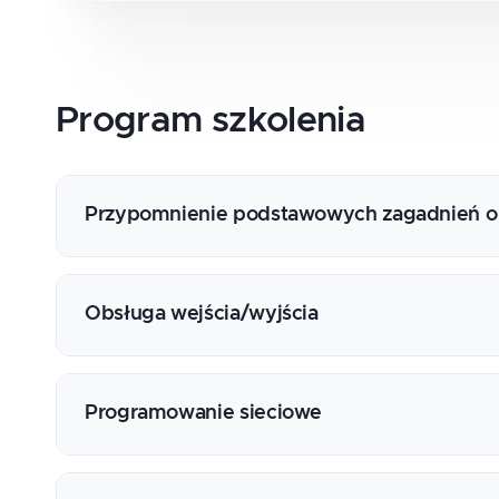
Program
szkolenia
Przypomnienie podstawowych zagadnień o
Obsługa wejścia/wyjścia
Pliki
Strumienie
Programowanie sieciowe
Serializacja
XML
Klient i serwer TCP
JSON