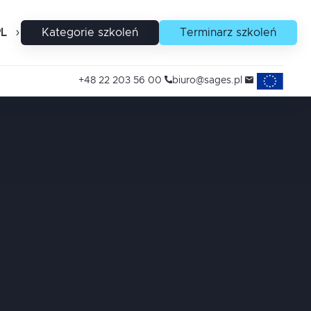
PL
EN
Kategorie szkoleń
Terminarz szkoleń
Projekty uni
+48 22 203 56 00
biuro@sages.pl