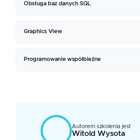
Klient i serwer UDP
Obsługa baz danych SQL
Klient HTTP
Potoki nazwane
Zarządzanie połączeniami
Tworzenie zapytań
Graphics View
Transakcje
Modele i widoki
Środowisko sceny
Relacje
Pozycjonowanie elementów
Programowanie współbieżne
Przekształcenia
Tworzenie własnych elementów
Wielowątkowy dostęp do obiektów Qt
Tworzenie wątków
Prymitywy synchronizacyjne (muteksy, sema
Wątki z kolejką zdarzeń
Wysokopoziomowe mechanizmy przetwarzan
Thread Weaver
Powoływanie procesów
Autorem szkolenia jest
Witold
Wysota