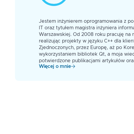
em w branży
Jestem inżynierem oprogramowania z po
ce
IT oraz tytułem magistra inżyniera infor
amista,
Warszawskiej. Od 2008 roku pracuję na 
anów
realizując projekty w języku C++ dla kli
mowaniu z
Zjednoczonych, przez Europę, aż po Kore
 zostały
wykorzystaniem bibliotek Qt, a moja wied
potwierdzone publikacjami artykułów or
Więcej o mnie