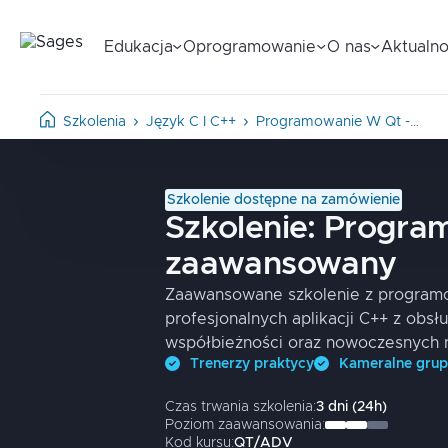
Edukacja
Oprogramowanie
O nas
Aktualno
Szkolenia
Język C I C++
Programowanie W Qt -…
Szkolenie dostępne na zamówienie
Szkolenie:
Program
zaawansowany
Zaawansowane szkolenie z programo
profesjonalnych aplikacji C++ z obsłu
współbieżności oraz nowoczesnych 
Trenerzy praktycy
Kameralne gru
Czas trwania szkolenia:
3
dni
(
24
h)
Poziom zaawansowania:
Kod kursu:
QT/ADV