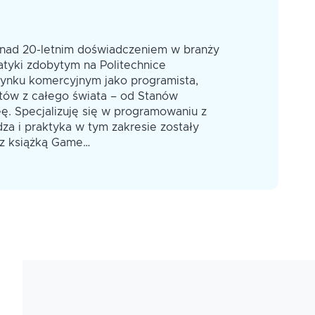
nad 20-letnim doświadczeniem w branży
Jestem inż
matyki zdobytym na Politechnice
IT oraz tyt
rynku komercyjnym jako programista,
Warszawskie
entów z całego świata – od Stanów
realizując 
ę. Specjalizuję się w programowaniu z
Zjednoczony
za i praktyka w tym zakresie zostały
wykorzystan
az książką Game…
potwierdzon
Więcej o mn