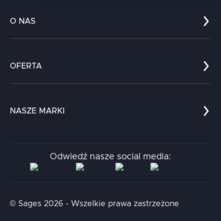
O NAS
Co nas wyróżnia?
Zespół
OFERTA
Kariera
Referencje
Edukacja
Dokumenty
Dla nauki
Blog
NASZE MARKI
Chatboty
Kontakt
Kodołamacz
Stacja.it
Odwiedź nasze social media:
Aidapta
AI & NLP Day
© Sages 2026 - Wszelkie prawa zastrzeżone