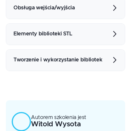
Parametry szablonów
Obsługa wejścia/wyjścia
Generyczne algorytmy biblioteki
standardowej
Strumienie
Manipulatory
Elementy biblioteki STL
Formatowanie danych
Obsługa plików
Tablice i wektory
Listy i kolejki
Tworzenie i wykorzystanie bibliotek
Zbiory
Mapy i multimapy
Budowanie i dystrybucja biblioteki
Iteratory
Dołączanie bibliotek do aplikacji
Algorytmy
Obiekty funkcyjne i wyrażenia lambda
Autorem szkolenia jest
Witold
Wysota