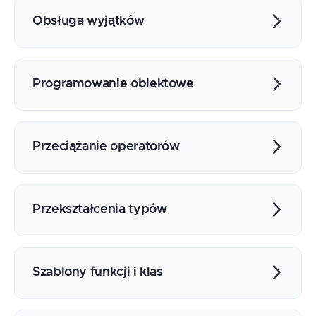
Deklaracje
Rekurencja
Obsługa wyjątków
Przeciążanie funkcji
Wzorce funkcji
Obsługa błędów za pomocą mechanizmu
Funkcje anonimowe (lambda)
wyjątków
Programowanie obiektowe
Zgłaszanie i przechwytywanie wyjątków
Pojęcie klasy
Składowe klasy, metody
Przeciążanie operatorów
Konstruktor i destruktor
Inicjowanie, przypisywanie i niszczenie
Operatory arytmetyczne i logiczne
instancji klas
Operatory porównania
Przekształcenia typów
Konstruktor kopiujący
Operator indeksowania
Semantyka przenoszenia, konstruktor
przenoszący
Operatory rzutowania typów
Klasy pochodne, dziedziczenie
Szablony funkcji i klas
Metody wirtualne, polimorfizm
Szablony a makra