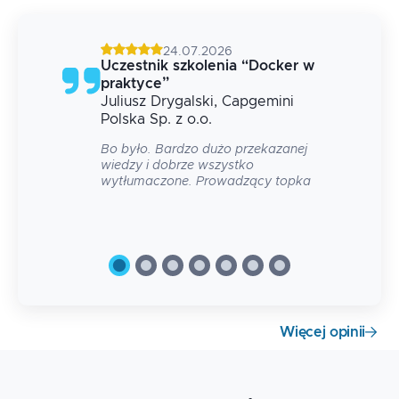
24.07.2026
g
Uczestnik szkolenia
“
Docker w
praktyce
”
Juliusz
Drygalski
, Capgemini
 na
Polska Sp. z o.o.
Bo było. Bardzo dużo przekazanej
wiedzy i dobrze wszystko
wytłumaczone. Prowadzący topka
Więcej opinii