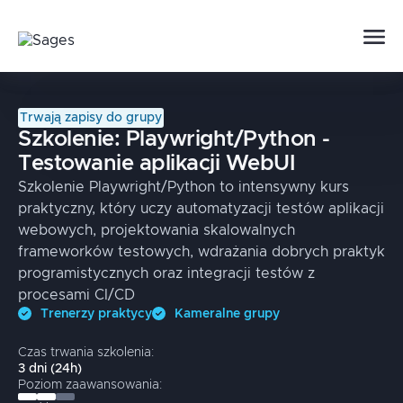
Trwają zapisy do grupy
Szkolenie:
Playwright/Python -
Testowanie aplikacji WebUI
Szkolenie Playwright/Python to intensywny kurs
praktyczny, który uczy automatyzacji testów aplikacji
webowych, projektowania skalowalnych
frameworków testowych, wdrażania dobrych praktyk
programistycznych oraz integracji testów z
procesami CI/CD
Trenerzy praktycy
Kameralne grupy
Czas trwania szkolenia:
3
dni
(
24
h)
Poziom zaawansowania: