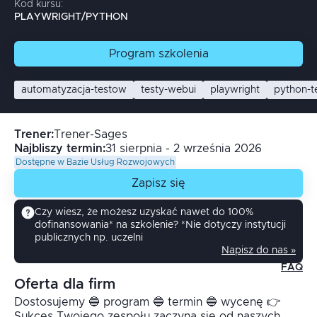
Kod kursu:
PLAYWRIGHT/PYTHON
Program
szkolenia
automatyzacja-testow
testy-webui
playwright
python-t
Trener
:
Trener-Sages
Najbliszy termin:
31 sierpnia - 2 września 2026
Dostępne w Bazie Usług Rozwojowych
Zapisz się
Czy wiesz, że możesz uzyskać nawet do 100%
dofinansowania* na szkolenie? *Nie dotyczy instytucji
publicznych np. uczelni
Napisz do nas »
FAQ
Oferta dla firm
Dostosujemy 🔵 program 🔵 termin 🔵 wycenę 👉
Sukces Twojego zespołu zaczyna się od naszych