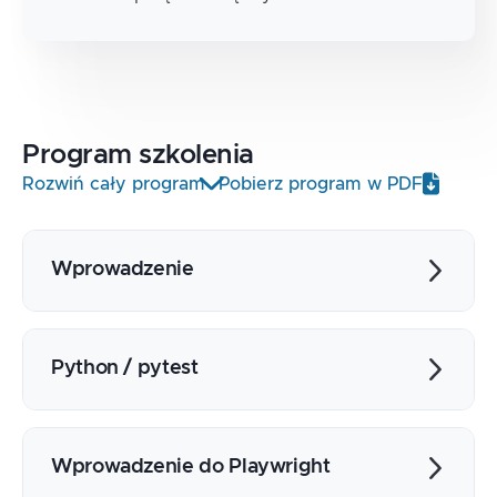
Program
szkolenia
Rozwiń cały program
Pobierz program w PDF
Wprowadzenie
Kilka słów o automatyzacji testów -
dlaczego warto?
Python / pytest
Omówienie biblioteki Playwright
Porównanie z konkurencyjnymi
Konifiguracja środowiska i edytora kodu
bibliotekami Selenium, Cypress
(Visual Studio Code, PyCharm)
Wprowadzenie do Playwright
Wprowadzenie do biblioteki pytest