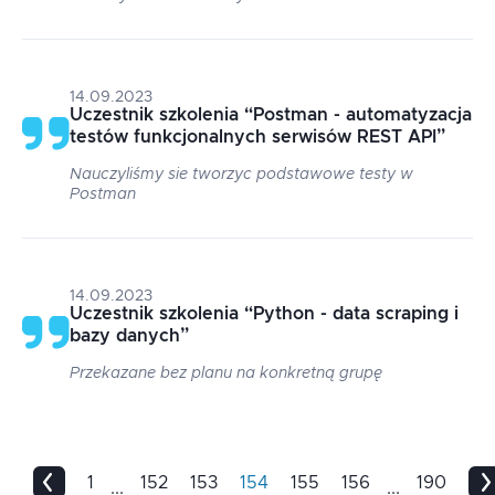
14.09.2023
Uczestnik szkolenia
“
Postman - automatyzacja
testów funkcjonalnych serwisów REST API
”
Nauczyliśmy sie tworzyc podstawowe testy w
Postman
14.09.2023
Uczestnik szkolenia
“
Python - data scraping i
bazy danych
”
Przekazane bez planu na konkretną grupę
1
152
153
154
155
156
190
...
...