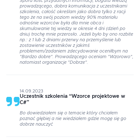
Spora ilość przydatnych informacji, bogata wiedzą
prowadzącego, dobra komunikacja z uczestnikami
szkolenia, całość określam jako dobra tylko z racji
tego że na swój poziom wiedzy 90% materiału
odnośnie wzorców była dla mnie obca i
skumulowanie tej wiedzy w okresie 4 dni (dzień po
dniu) trochę mnie przerosło. Jeżeli było by ono rozbite
np.: z 1 lub 2 dniami przerwy na przemyślenie lub
zostawienie uczestników z jakimś
problemem/zadaniem zdecydowanie oceniłbym na
"Bardzo dobre". Prowadzącego oceniam "Wzorowo",
natomiast organizacje "Dobrze".
14.09.2023
Uczestnik szkolenia
“
Wzorce projektowe w
C#
”
Bo dowiedziałem się o temacie który chciałem
poznać głębiej a nie wiedziałem gdzie mogę się go
dobrze nauczyć