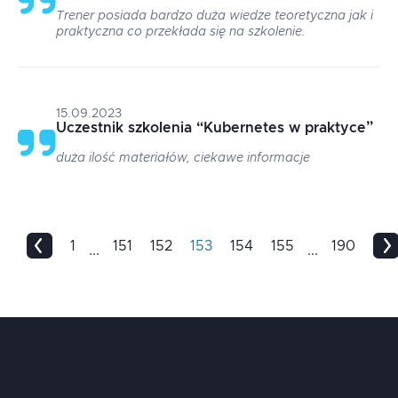
Trener posiada bardzo duża wiedze teoretyczna jak i
praktyczna co przekłada się na szkolenie.
15.09.2023
Uczestnik szkolenia
“
Kubernetes w praktyce
”
duża ilość materiałów, ciekawe informacje
1
151
152
153
154
155
190
...
...