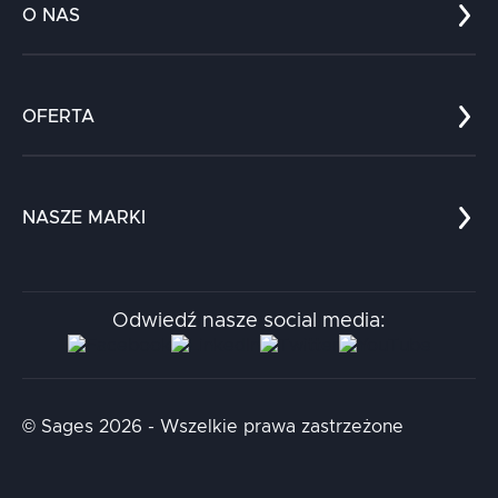
O NAS
Co nas wyróżnia?
Zespół
OFERTA
Kariera
Referencje
Edukacja
Dokumenty
Dla nauki
Blog
NASZE MARKI
Chatboty
Kontakt
Kodołamacz
Stacja.it
Odwiedź nasze social media:
Aidapta
AI & NLP Day
© Sages 2026 - Wszelkie prawa zastrzeżone