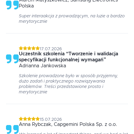
Marcin
Matyszkowicz
, Samsung Electronics
Polska
Super interaakcja z prowadzącym, na luzie a bardzo
merytorycznie
17.07.2026
Uczestnik szkolenia
“
Tworzenie i walidacja
specyfikacji funkcjonalnej wymagań
”
Adrianna
Jankowska
Szkolenie prowadzone było w sposób przyjemny,
dużo zadań i praktycznego rozwiązywania
problemów. Treści przedstawione prosto i
merytorycznie
15.07.2026
Anna
Rybczak
, Capgemini Polska Sp. z o.o.