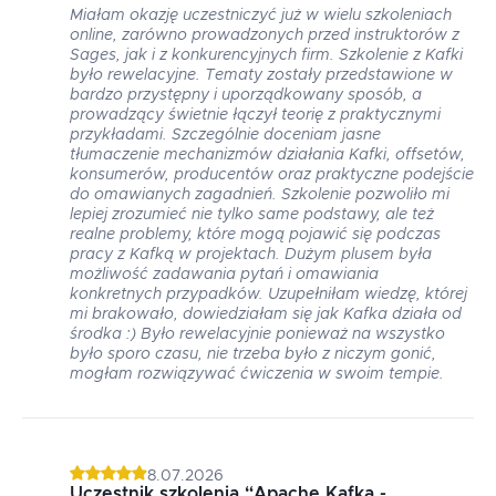
Miałam okazję uczestniczyć już w wielu szkoleniach
online, zarówno prowadzonych przed instruktorów z
Sages, jak i z konkurencyjnych firm. Szkolenie z Kafki
było rewelacyjne. Tematy zostały przedstawione w
bardzo przystępny i uporządkowany sposób, a
prowadzący świetnie łączył teorię z praktycznymi
przykładami. Szczególnie doceniam jasne
tłumaczenie mechanizmów działania Kafki, offsetów,
konsumerów, producentów oraz praktyczne podejście
do omawianych zagadnień. Szkolenie pozwoliło mi
lepiej zrozumieć nie tylko same podstawy, ale też
realne problemy, które mogą pojawić się podczas
pracy z Kafką w projektach. Dużym plusem była
możliwość zadawania pytań i omawiania
konkretnych przypadków. Uzupełniłam wiedzę, której
mi brakowało, dowiedziałam się jak Kafka działa od
środka :) Było rewelacyjnie ponieważ na wszystko
było sporo czasu, nie trzeba było z niczym gonić,
mogłam rozwiązywać ćwiczenia w swoim tempie.
8.07.2026
Uczestnik szkolenia
“
Apache Kafka -