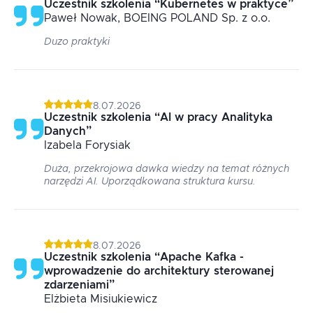
Uczestnik szkolenia
“
Kubernetes w praktyce
”
Paweł
Nowak
, BOEING POLAND Sp. z o.o.
Duzo praktyki
8.07.2026
Uczestnik szkolenia
“
AI w pracy Analityka
Danych
”
Izabela
Forysiak
Duża, przekrojowa dawka wiedzy na temat różnych
narzędzi AI. Uporządkowana struktura kursu.
8.07.2026
Uczestnik szkolenia
“
Apache Kafka -
wprowadzenie do architektury sterowanej
zdarzeniami
”
Elżbieta
Misiukiewicz