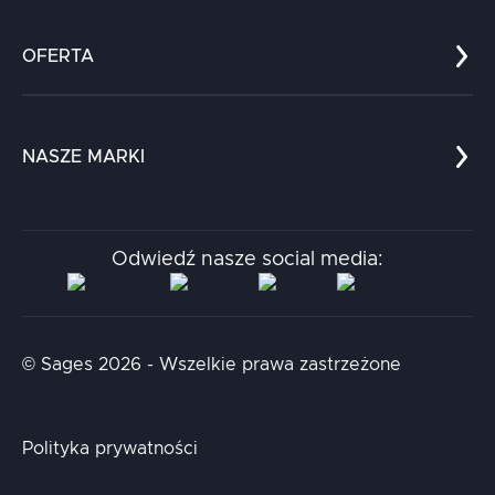
Co nas wyróżnia?
Zespół
OFERTA
Kariera
Referencje
Edukacja
Dokumenty
Dla nauki
Blog
NASZE MARKI
Chatboty
Kontakt
Kodołamacz
Stacja.it
Odwiedź nasze social media:
Aidapta
AI & NLP Day
© Sages 2026 - Wszelkie prawa zastrzeżone
Polityka prywatności