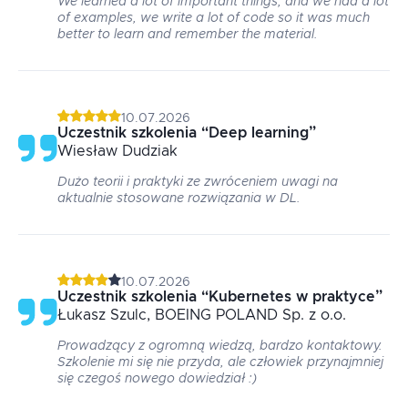
We learned a lot of important things, and we had a lot
of examples, we write a lot of code so it was much
better to learn and remember the material.
10.07.2026
Uczestnik szkolenia
“
Deep learning
”
Wiesław
Dudziak
Dużo teorii i praktyki ze zwróceniem uwagi na
aktualnie stosowane rozwiązania w DL.
10.07.2026
Uczestnik szkolenia
“
Kubernetes w praktyce
”
Łukasz
Szulc
, BOEING POLAND Sp. z o.o.
Prowadzący z ogromną wiedzą, bardzo kontaktowy.
Szkolenie mi się nie przyda, ale człowiek przynajmniej
się czegoś nowego dowiedział :)