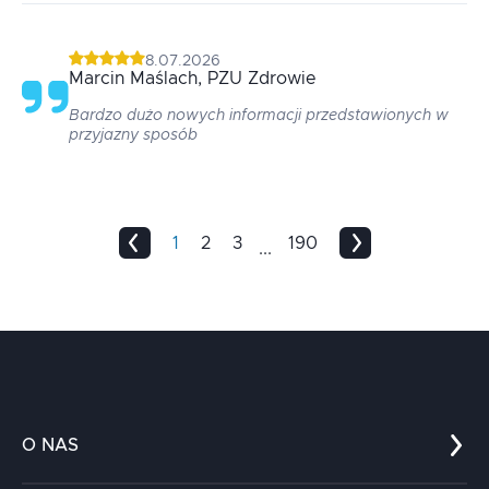
8.07.2026
Marcin
Maślach
, PZU Zdrowie
Bardzo dużo nowych informacji przedstawionych w
przyjazny sposób
1
2
3
190
...
O NAS