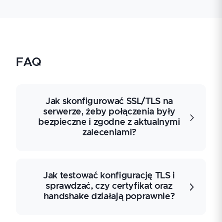
FAQ
Jak skonfigurować SSL/TLS na
serwerze, żeby połączenia były
bezpieczne i zgodne z aktualnymi
zaleceniami?
Konfiguracja SSL/TLS polega na dobraniu
Jak testować konfigurację TLS i
wersji protokołu, pakietów algorytmów,
sprawdzać, czy certyfikat oraz
certyfikatów oraz zasad uwierzytelniania
handshake działają poprawnie?
tak, aby transmisja była odporna na znane
błędy konfiguracyjne. W praktyce warto
sprawdzić obsługę TLS 1.2 i 1.3, wyłączyć