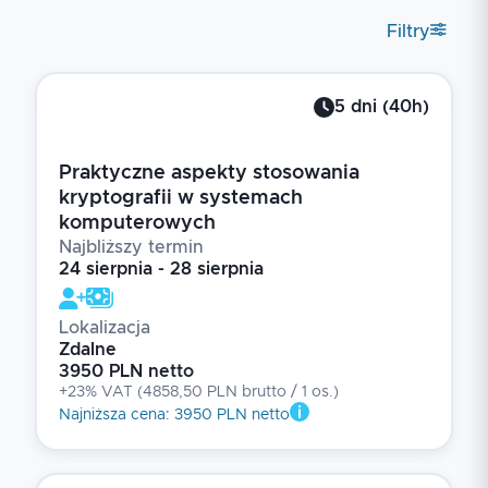
Filtry
5
dni
(
40
h)
Praktyczne aspekty stosowania
kryptografii w systemach
komputerowych
Najbliższy termin
24 sierpnia - 28 sierpnia
Lokalizacja
Zdalne
3950 PLN netto
+23% VAT
(
4858,50 PLN brutto
/ 1
os.
)
Najniższa cena
:
3950 PLN netto