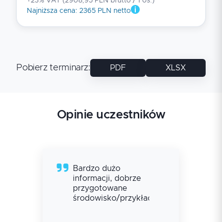
+23% VAT
(
2908,95 PLN brutto
/ 1
os.
)
Najniższa cena
:
2365 PLN netto
Pobierz terminarz
:
PDF
XLSX
Opinie uczestników
Bardzo dużo
informacji, dobrze
przygotowane
środowisko/przykłady