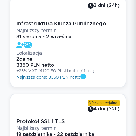
3
dni
(
24
h)
Infrastruktura Klucza Publicznego
Najbliższy termin
31 sierpnia - 2 września
Lokalizacja
Zdalne
3350 PLN netto
+23% VAT
(
4120,50 PLN brutto
/ 1
os.
)
Najniższa cena
:
3350 PLN netto
Oferta specjalna
4
dni
(
32
h)
Protokół SSL i TLS
Najbliższy termin
19 października - 22 października