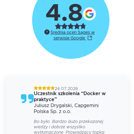
4.8
Średnia ocen Sages w
serwisie Google
24.07.2026
g
Uczestnik szkolenia
“
Docker w
praktyce
”
Juliusz
Drygalski
, Capgemini
 na
Polska Sp. z o.o.
Bo było. Bardzo dużo przekazanej
wiedzy i dobrze wszystko
wytłumaczone. Prowadzący topka