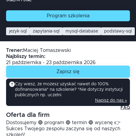
SQL/MYSQL
Program
szkolenia
jezyk-sql
zapytania-sql
mysql-database
podstawy-sql
Trener
:
Maciej
Tomaszewski
Najbliszy termin:
21 października - 23 października 2026
Zapisz się
Czy wiesz, że możesz uzyskać nawet do 100%
dofinansowania* na szkolenie? *Nie dotyczy instytucji
publicznych np. uczelni
Napisz do nas »
FAQ
Oferta dla firm
Dostosujemy 🔵 program 🔵 termin 🔵 wycenę 👉
Sukces Twojego zespołu zaczyna się od naszych
szkoleń!