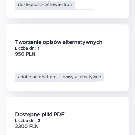
dostepnosc-cyfrowa-stron
web-content-accessibility-guidelines
dostepnosc-cyfrowa
standard-wcag
Tworzenie opisów alternatywnych
Liczba dni
:
1
950 PLN
adobe-acrobat-pro
opisy-alternatywne
dostepnosc-cyfrowa
standard-wcag
Dostępne pliki PDF
Liczba dni
:
2
2300 PLN