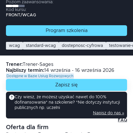
Poziom zaawansowania:
Kod kursu:
FRONT/WCAG
Program
szkolenia
wcag
standard-wcag
dostepnosc-cyfrowa
testowanie-
Trener
:
Trener-Sages
Najbliszy termin:
14 września - 16 września 2026
Dostępne w Bazie Usług Rozwojowych
Zapisz się
Czy wiesz, że możesz uzyskać nawet do 100%
dofinansowania* na szkolenie? *Nie dotyczy instytucji
publicznych np. uczelni
Napisz do nas »
FAQ
Oferta dla firm