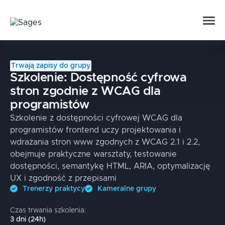
Trwają zapisy do grupy
Szkolenie:
Dostępność cyfrowa
stron zgodnie z WCAG dla
programistów
Szkolenie z dostępności cyfrowej WCAG dla
programistów frontend uczy projektowania i
wdrażania stron www zgodnych z WCAG 2.1 i 2.2,
obejmuje praktyczne warsztaty, testowanie
dostępności, semantykę HTML, ARIA, optymalizację
UX i zgodność z przepisami
Trenerzy praktycy
Kameralne grupy
Czas trwania szkolenia:
3
dni
(
24
h)