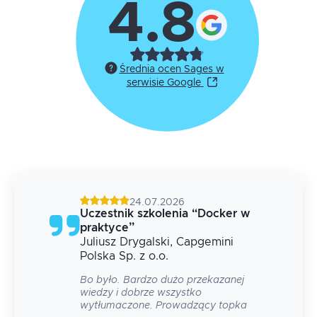
4.8
Średnia ocen Sages w
serwisie Google
24.07.2026
g
Uczestnik szkolenia
“
Docker w
praktyce
”
Juliusz
Drygalski
, Capgemini
 na
Polska Sp. z o.o.
Bo było. Bardzo dużo przekazanej
wiedzy i dobrze wszystko
wytłumaczone. Prowadzący topka