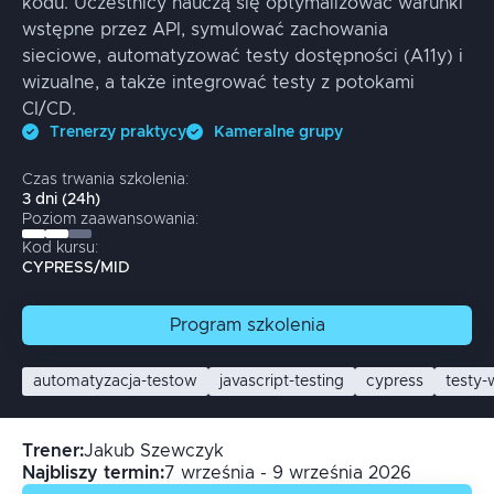
kodu. Uczestnicy nauczą się optymalizować warunki
wstępne przez API, symulować zachowania
sieciowe, automatyzować testy dostępności (A11y) i
wizualne, a także integrować testy z potokami
CI/CD.
Trenerzy praktycy
Kameralne grupy
Czas trwania szkolenia:
3
dni
(
24
h)
Poziom zaawansowania:
Kod kursu:
CYPRESS/MID
Program
szkolenia
automatyzacja-testow
javascript-testing
cypress
testy-
Trener
:
Jakub
Szewczyk
Najbliszy termin:
7 września - 9 września 2026