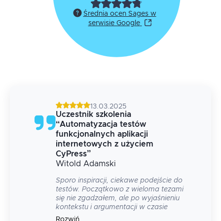
Średnia ocen Sages w
serwisie Google
13.03.2025
Uczestnik szkolenia
“
Automatyzacja testów
funkcjonalnych aplikacji
internetowych z użyciem
CyPress
”
Witold
Adamski
le
Sporo inspiracji, ciekawe podejście do
jego
testów. Początkowo z wieloma tezami
się nie zgadzałem, ale po wyjaśnieniu
kontekstu i argumentacji w czasie
dyskusji, poznałem inną, spójną i
Rozwiń