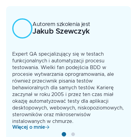
Użycie
cy.request()
do optymalizacji
Zrównoleglanie wykonania testów
warunków wstępnych i przygotowania
danych w systemie
Biblioteka
cypress-axe
, testy dostępności
Autorem szkolenia jest
(Accessibility / WCEG):
Jakub
Szewczyk
Biblioteka
cypress-visual-regression
, testy
wizualne (Visual Regression Testing)
Expert QA specjalizujący się w testach
funkcjonalnych i automatyzacji procesu
testowania. Wielki fan podejścia BDD w
procesie wytwarzania oprogramowania, ale
również przeciwnik pisania testów
behawioralnych dla samych testów. Karierę
zaczynał w roku 2005 i przez ten czas miał
okazję automatyzować testy dla aplikacji
desktopowych, webowych, niskopoziomowych,
sterowników oraz mikroserwisów
instalowanych w chmurze.
Więcej o mnie