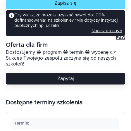
Zapisz się
Czy wiesz, że możesz uzyskać nawet do 100%
dofinansowania* na szkolenie? *Nie dotyczy instytucji
publicznych np. uczelni
Napisz do nas »
FAQ
Oferta dla firm
Dostosujemy 🔵 program 🔵 termin 🔵 wycenę 👉
Sukces Twojego zespołu zaczyna się od naszych
szkoleń!
Zapytaj
Dostępne terminy szkolenia
Termin
: