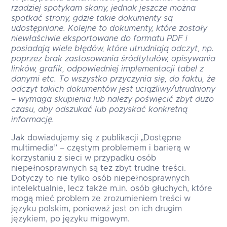
rzadziej spotykam skany, jednak jeszcze można
spotkać strony, gdzie takie dokumenty są
udostępniane. Kolejne to dokumenty, które zostały
niewłaściwie eksportowane do formatu PDF i
posiadają wiele błędów, które utrudniają odczyt, np.
poprzez brak zastosowania śródtytułów, opisywania
linków, grafik, odpowiedniej implementacji tabel z
danymi etc. To wszystko przyczynia się, do faktu, że
odczyt takich dokumentów jest uciążliwy/utrudniony
– wymaga skupienia lub należy poświęcić zbyt dużo
czasu, aby odszukać lub pozyskać konkretną
informację.
Jak dowiadujemy się z publikacji „Dostępne
multimedia” – częstym problemem i barierą w
korzystaniu z sieci w przypadku osób
niepełnosprawnych są też zbyt trudne treści.
Dotyczy to nie tylko osób niepełnosprawnych
intelektualnie, lecz także m.in. osób głuchych, które
mogą mieć problem ze zrozumieniem treści w
języku polskim, ponieważ jest on ich drugim
językiem, po języku migowym.