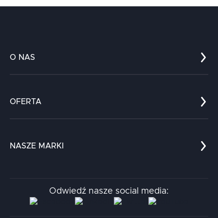
O NAS
Co nas wyróżnia?
Zespół
OFERTA
Kariera
Referencje
Edukacja
Dokumenty
Dla nauki
Blog
NASZE MARKI
Chatboty
Kontakt
Kodołamacz
Stacja.it
Odwiedź nasze social media:
Aidapta
AI & NLP Day