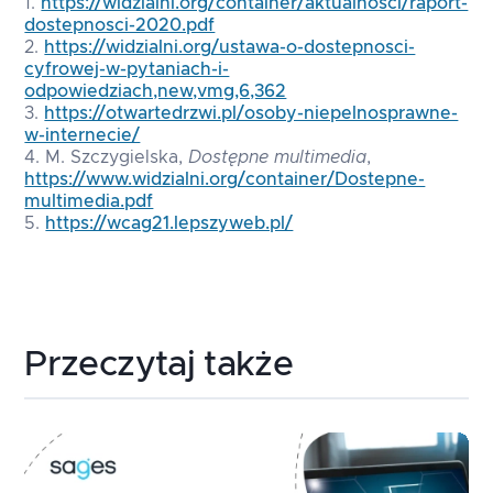
https://widzialni.org/container/aktualnosci/raport-
dostepnosci-2020.pdf
https://widzialni.org/ustawa-o-dostepnosci-
cyfrowej-w-pytaniach-i-
odpowiedziach,new,vmg,6,362
https://otwartedrzwi.pl/osoby-niepelnosprawne-
w-internecie/
M. Szczygielska,
Dostępne multimedia
,
https://www.widzialni.org/container/Dostepne-
multimedia.pdf
https://wcag21.lepszyweb.pl/
Przeczytaj także