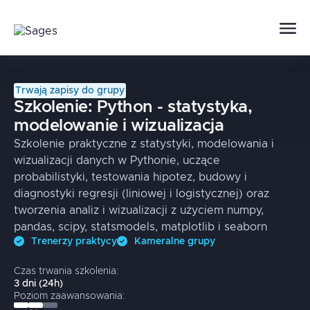
Trwają zapisy do grupy
Szkolenie:
Python - statystyka,
modelowanie i wizualizacja
Szkolenie praktyczne z statystyki, modelowania i
wizualizacji danych w Pythonie, uczące
probabilistyki, testowania hipotez, budowy i
diagnostyki regresji (liniowej i logistycznej) oraz
tworzenia analiz i wizualizacji z użyciem numpy,
pandas, scipy, statsmodels, matplotlib i seaborn
Trenerzy praktycy
Kameralne grupy
Czas trwania szkolenia:
3
dni
(
24
h)
Poziom zaawansowania: