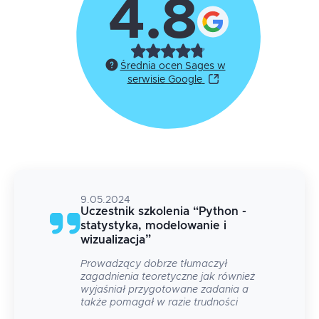
4.8
Średnia ocen Sages w
serwisie Google
9.05.2024
Uczestnik szkolenia
“
Python -
statystyka, modelowanie i
wizualizacja
”
kawy
Prowadzący dobrze tłumaczył
zagadnienia teoretyczne jak również
wyjaśniał przygotowane zadania a
także pomagał w razie trudności