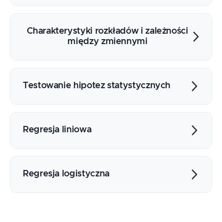
Rozkłady dyskretne i ciągłe, rozkład
normalny, wykładniczy, dwumianowy,
Charakterystyki rozkładów i zależności
Poissona, t-Studenta, chi-kwadrat,
między zmiennymi
dystrybuanta
Wartość oczekiwana, wariancja, skośność,
kwantyle, korelacja Pearsona i Spearmana,
Testowanie hipotez statystycznych
wpływ obserwacji odstających
Istotność statystyczna, p-value, testy
normalności, test chi-kwadrat, test t-
Regresja liniowa
Studenta, test dla proporcji, ANOVA
Metoda najmniejszych kwadratów,
interpretacja parametrów, diagnostyka
Regresja logistyczna
modelu, weryfikacja założeń, metryki
jakości
Funkcja logistyczna, interpretacja
współczynników, ocena klasyfikacji, próg