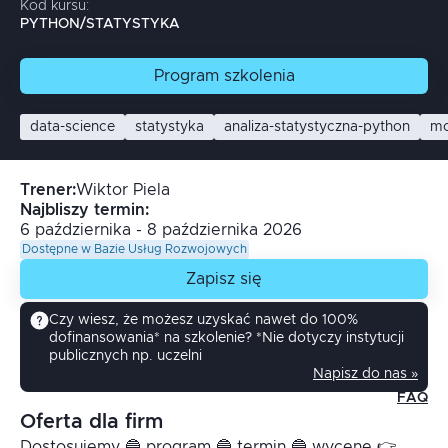
Kod kursu:
PYTHON/STATYSTYKA
Program
szkolenia
data-science
statystyka
analiza-statystyczna-python
mo
Trener
:
Wiktor
Piela
Najbliszy termin:
6 października - 8 października 2026
Dostępne w Bazie Usług Rozwojowych
Zapisz się
Czy wiesz, że możesz uzyskać nawet do 100%
dofinansowania* na szkolenie? *Nie dotyczy instytucji
publicznych np. uczelni
Napisz do nas »
FAQ
Oferta dla firm
Dostosujemy 🔵 program 🔵 termin 🔵 wycenę 👉