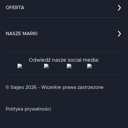
Zespół
OFERTA
Kariera
Referencje
Edukacja
Dokumenty
Dla nauki
Blog
NASZE MARKI
Chatboty
Kontakt
Kodołamacz
Stacja.it
Odwiedź nasze social media:
Aidapta
AI & NLP Day
© Sages 2026 - Wszelkie prawa zastrzeżone
Polityka prywatności