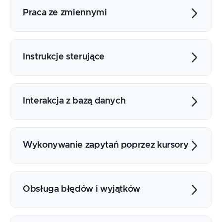
Porównanie SQL i PL/SQL
Praca ze zmiennymi
Budowa bloków
Bloki anonimowe i podprogramy
Deklarowanie, odwołania do zmiennych
składowane
Typy danych
Instrukcje sterujące
Proces kompilacji i wykonywania programu
Czas życia, zakres dostępności,
PL/SQL
inicjalizacja
Warunkowe wykonanie instrukcji (IF,
CASE)
Interakcja z bazą danych
Pętle (LOOP)
Skoki i etykiety (GOTO)
Polecenia DML
Polecenia DDL i dynamiczny SQL
Wykonywanie zapytań poprzez kursory
Polecenia TCL i obsługa transakcji
Uproszczone polecenie SELECT
Typy rekordowe
Kursory statyczne
Obsługa błędów i wyjątków
Pętle kursorowe
Parametryzowanie kursorów
Nazwy, kody, komunikaty