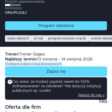
Poziom zaawansowania:
Kod kursu:
ORA/PLSQL1
Program
szkolenia
bazy-danych
pl-sql
programowanie-oracle
oracle-data
Trener
:
Trener-Sages
Najbliszy termin:
13 sierpnia - 14 sierpnia 2026
Dostępne w Bazie Usług Rozwojowych
Zapisz się
Czy wiesz, że możesz uzyskać nawet do 100%
dofinansowania* na szkolenie? *Nie dotyczy instytucji
publicznych np. uczelni
Napisz do nas »
FAQ
Oferta dla firm