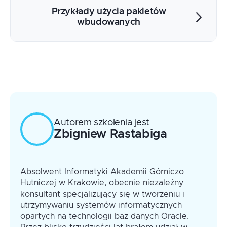
Sekcja obsługi wyjątków i propagacja
Przykłady użycia pakietów
Definiowanie własnych wyjątków i ich
wbudowanych
wykorzystanie
Symulowanie wystąpienia błędów
Importowanie i eksportowanie danych
Błędy aplikacyjne
Wysyłanie maili
Automatyzacja zadań
Autorem szkolenia jest
Zbigniew
Rastabiga
Absolwent Informatyki Akademii Górniczo
Hutniczej w Krakowie, obecnie niezależny
konsultant specjalizujący się w tworzeniu i
utrzymywaniu systemów informatycznych
opartych na technologii baz danych Oracle.