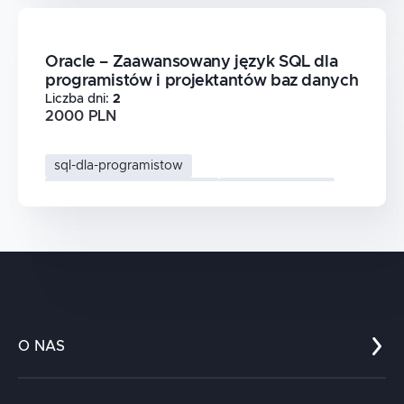
Oracle – Zaawansowany język SQL dla
programistów i projektantów baz danych
Liczba dni
:
2
2000 PLN
sql-dla-programistow
oracle-sql-zaawansowany
oracle-database
bazy-danych
O NAS
Co nas wyróżnia?