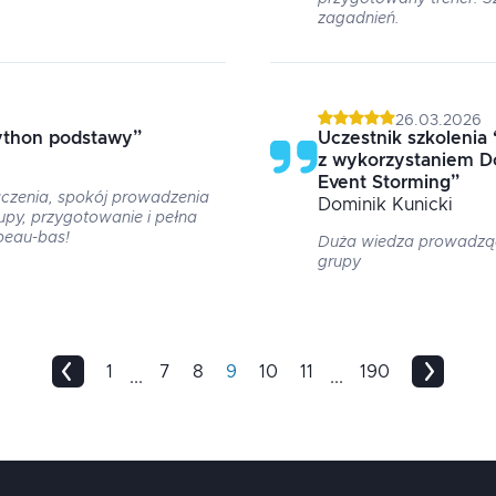
zagadnień.
26.03.2026
ython podstawy
”
Uczestnik szkolenia
z wykorzystaniem D
Event Storming
”
czenia, spokój prowadzenia
Dominik
Kunicki
upy, przygotowanie i pełna
peau-bas!
Duża wiedza prowadzą
grupy
1
7
8
9
10
11
190
...
...