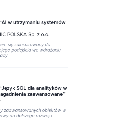
“
AI w utrzymaniu systemów
MIC POLSKA Sp. z o.o.
łem się zainspirowany do
ojego podejścia we wdrażaniu
racy
“
Język SQL dla analityków w
 zagadnienia zaawansowane
”
o
wy zaawansowanych obiektów w
tawy do dalszego rozwoju.