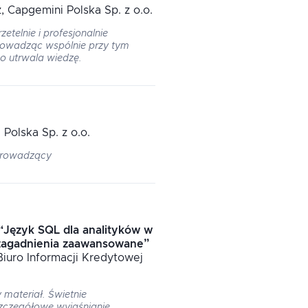
z
, Capgemini Polska Sp. z o.o.
etelnie i profesjonalnie
prowadząc wspólnie przy tym
o utrwala wiedzę.
 Polska Sp. z o.o.
 prowadzący
“
Język SQL dla analityków w
 zagadnienia zaawansowane
”
 Biuro Informacji Kredytowej
materiał. Świetnie
zczegółowe wyjaśnianie