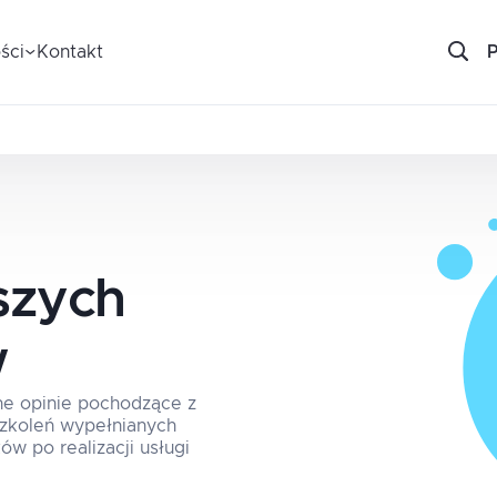
ści
Kontakt
szych
w
ne opinie pochodzące z
 szkoleń wypełnianych
ów po realizacji usługi