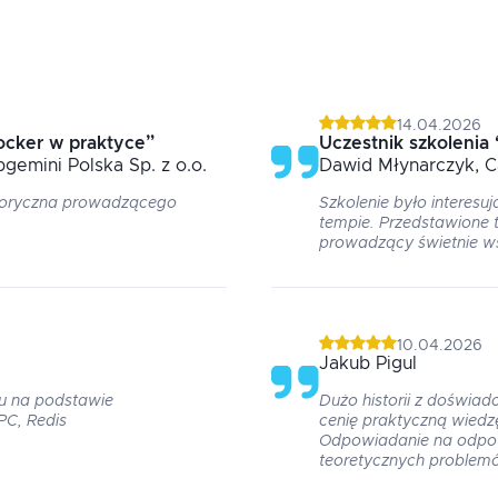
14.04.2026
ocker w praktyce
”
Uczestnik szkolenia
pgemini Polska Sp. z o.o.
Dawid
Młynarczyk
, 
toryczna prowadzącego
Szkolenie było interes
tempie. Przedstawione 
prowadzący świetnie w
10.04.2026
Jakub
Pigul
u na podstawie
Dużo historii z doświad
PC, Redis
cenię praktyczną wiedzę
Odpowiadanie na odpow
teoretycznych problemó