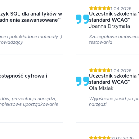
1.04.2026
zyk SQL dla analityków w
Uczestnik szkolenia
gadnienia zaawansowane
”
standard WCAG
”
Joanna
Drzymała
e i pokukładane materiały :)
Szczegółowe omówienie 
prowadzący
testowania
1.04.2026
stępność cyfrowa i
Uczestnik szkolenia
standard WCAG
”
Ola
Misiak
dów, prezentacja narzędzi,
Wyjaśnione punkt po pu
kompleksowe uporządkowanie
narzędzi
31.03.2026