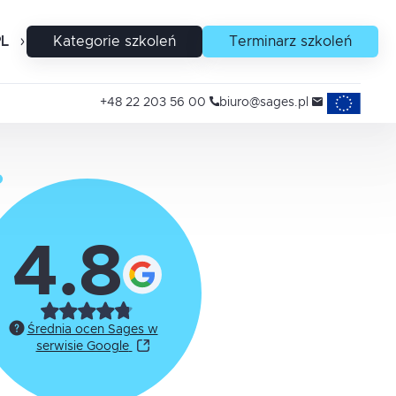
PL
EN
Kategorie szkoleń
Terminarz szkoleń
Projekty uni
+48 22 203 56 00
biuro@sages.pl
4.8
Średnia ocen Sages w
serwisie Google