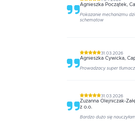
Agnieszka
Początek
, C
Pokazanie mechanizmu dzi
schematow
31.03.2026
Agnieszka
Cywicka
, Ca
Prowadzacy super tlumaczy
31.03.2026
Zuzanna
Olejniczak-Zał
z o.o.
Bardzo dużo się nauczyła