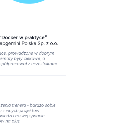
“
Docker w praktyce
”
Capgemini Polska Sp. z o.o.
ujace, prowadzone w dobrym
tematy były ciekawe, a
spółpracował z uczestnikami.
czenia trenera - bardzo sobie
 z innych projektów.
iedzi i rozwiązywanie
w na plus.