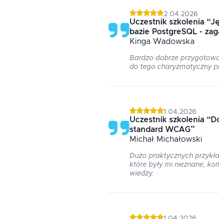
2.04.2026
Uczestnik szkolenia
“
Ję
bazie PostgreSQL - za
Kinga
Wadowska
Bardzo dobrze przygotowan
do tego charyzmatyczny 
1.04.2026
Uczestnik szkolenia
“
Do
standard WCAG
”
Michał
Michałowski
Dużo praktycznych przykła
które były mi nieznane, 
wiedzy.
1.04.2026