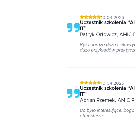
10.04.2026
Uczestnik szkolenia
“
A
IT
”
Patryk
Orłowicz
, AMIC 
Było bardzo duzo ciekawyc
duzo przykładów praktycz
10.04.2026
Uczestnik szkolenia
“
A
IT
”
Adrian
Rzemek
, AMIC P
Bo było interesujące, bog
atmosferze.