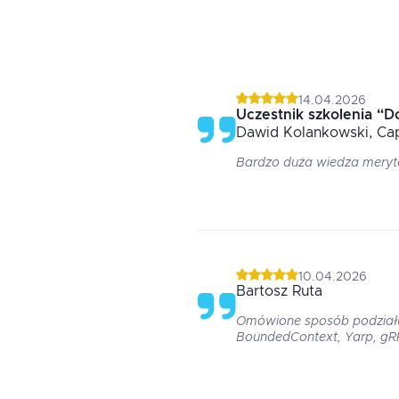
14.04.2026
Uczestnik szkolenia
“
D
Dawid
Kolankowski
, Ca
Bardzo duża wiedza mery
10.04.2026
Bartosz
Ruta
Omówione sposób podział
BoundedContext, Yarp, gR