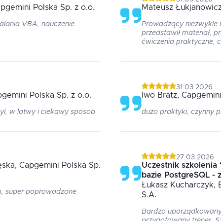
apgemini Polska Sp. z o.o.
Mateusz
Łukjanowic
alania VBA, nauczenie
Prowadzący niezwykle rz
przedstawił materiał, 
ćwiczenia praktyczne, c
31.03.2026
pgemini Polska Sp. z o.o.
Iwo
Bratz
, Capgemini
l, w latwy i ciekawy sposob
dużo praktyki, czynny
27.03.2026
ęska
, Capgemini Polska Sp.
Uczestnik szkolenia
bazie PostgreSQL -
Łukasz
Kucharczyk
,
m, super poprowadzone
S.A.
Bardzo uporządkowany 
przygotowany trener. S