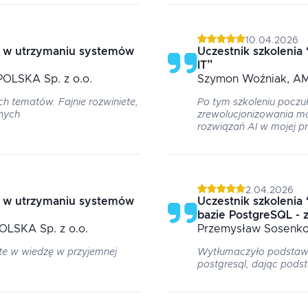
10.04.2026
I w utrzymaniu systemów
Uczestnik szkolenia
IT
”
POLSKA Sp. z o.o.
Szymon
Woźniak
, A
h tematów. Fajnie rozwiniete,
Po tym szkoleniu poczu
nych
zrewolucjonizowania m
rozwiązań AI w mojej p
2.04.2026
I w utrzymaniu systemów
Uczestnik szkolenia
bazie PostgreSQL -
OLSKA Sp. z o.o.
Przemysław
Sosenk
ate w wiedzę w przyjemnej
Wytłumaczyło podsta
postgresql, dając pods