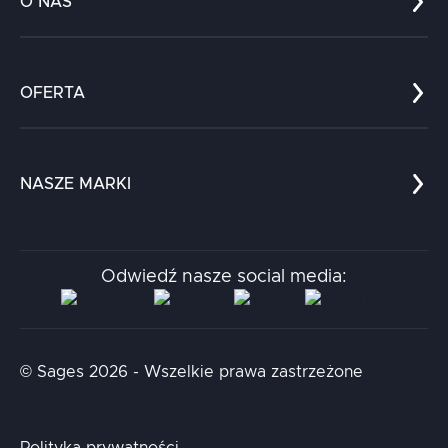
O NAS
Co nas wyróżnia?
Zespół
OFERTA
Kariera
Referencje
Edukacja
Dokumenty
Dla nauki
Blog
NASZE MARKI
Chatboty
Kontakt
Kodołamacz
Stacja.it
Odwiedź nasze social media:
Aidapta
AI & NLP Day
© Sages 2026 - Wszelkie prawa zastrzeżone