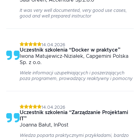
Saul
Green
, Accenture Sp.z.o.o
It was very well documented, very good use cases,
good and well prepared instructor
14.04.2026
Uczestnik szkolenia
“
Docker w praktyce
”
Iwona
Matujewicz-Niziałek
, Capgemini Polska
Sp. z o.o.
Wiele informacji uzupełniających i poszerzających
poza programem, prowadzący reaktywny i pomocny
14.04.2026
Uczestnik szkolenia
“
Zarządzanie Projektami
IT
”
Joanna
Bałut
, InPost
Wiedza poparta praktycznymi przykładami, bardzo