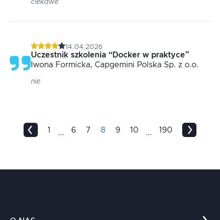
ciekawe
14.04.2026
Uczestnik szkolenia
“
Docker w praktyce
”
Iwona
Formicka
, Capgemini Polska Sp. z o.o.
nie
1
6
7
8
9
10
190
...
...