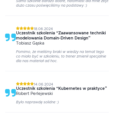
Samo szkolnie bardzo dobre, natomiast dla mnie zbyt
dużo czasu poświęciliśmy na podstawy :)
18.06.2024
Uczestnik szkolenia
“
Zaawansowane techniki
modelowania Domain-Driven Design
”
Tobiasz
Gąska
Pomimo, że mieliśmy braki w wiedzy na temat tego
co miało być w szkoleniu, to trener zmienił specjalnie
dla nas materiał ad hoc.
14.06.2024
Uczestnik szkolenia
“
Kubernetes w praktyce
”
Robert
Perlejewski
Było naprawdę solidne :)