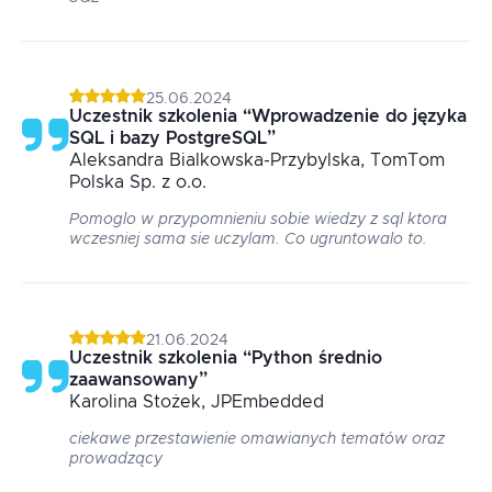
25.06.2024
Uczestnik szkolenia
“
Wprowadzenie do języka
SQL i bazy PostgreSQL
”
Aleksandra
Bialkowska-Przybylska
, TomTom
Polska Sp. z o.o.
Pomoglo w przypomnieniu sobie wiedzy z sql ktora
wczesniej sama sie uczylam. Co ugruntowalo to.
21.06.2024
Uczestnik szkolenia
“
Python średnio
zaawansowany
”
Karolina
Stożek
, JPEmbedded
ciekawe przestawienie omawianych tematów oraz
prowadzący