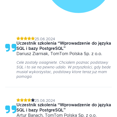
25.06.2024
Uczestnik szkolenia
“
Wprowadzenie do języka
SQL i bazy PostgreSQL
”
Dariusz
Ziarniak
, TomTom Polska Sp. z o.o.
Cele zostały osiagniete. Chcialem poznac podstawy
SQL i to sie na pewno udalo. W przyszłości, gdy bede
musial wykorzystac, podstawy ktore teraz juz mam
pomoga.
25.06.2024
Uczestnik szkolenia
“
Wprowadzenie do języka
SQL i bazy PostgreSQL
”
Artur
Banach
, TomTom Polska Sp. z o.o.