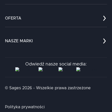
Co nas wyróżnia?
Zespół
OFERTA
Kariera
Referencje
Edukacja
Dokumenty
Dla nauki
Blog
NASZE MARKI
Chatboty
Kontakt
Kodołamacz
Stacja.it
Odwiedź nasze social media:
Aidapta
AI & NLP Day
© Sages 2026 - Wszelkie prawa zastrzeżone
Polityka prywatności