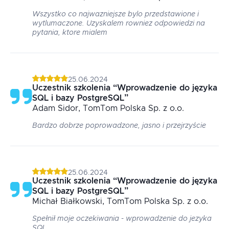
Wszystko co najwazniejsze bylo przedstawione i
wytlumaczone. Uzyskalem rowniez odpowiedzi na
pytania, ktore mialem
25.06.2024
Uczestnik szkolenia
“
Wprowadzenie do języka
SQL i bazy PostgreSQL
”
Adam
Sidor
, TomTom Polska Sp. z o.o.
Bardzo dobrze poprowadzone, jasno i przejrzyście
25.06.2024
Uczestnik szkolenia
“
Wprowadzenie do języka
SQL i bazy PostgreSQL
”
Michał
Białkowski
, TomTom Polska Sp. z o.o.
Spełnił moje oczekiwania - wprowadzenie do jezyka
SQL