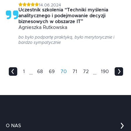
14.06.2024
Uczestnik szkolenia
“
Techniki myślenia
analitycznego i podejmowanie decyzji
biznesowych w obszarze IT
”
Agnieszka
Rutkowska
bo było podpartę praktyką, było merytorycznie i
bardzo sympatycznie
1
68
69
70
71
72
190
...
...
O NAS