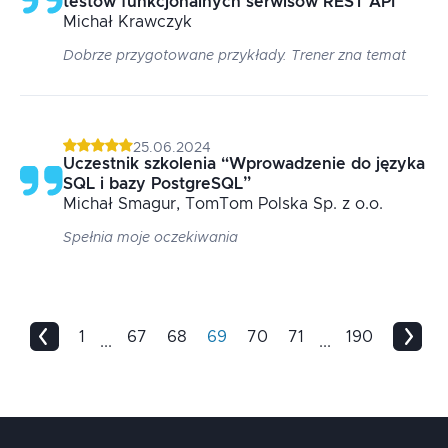
testów funkcjonalnych serwisów REST API
”
Michał
Krawczyk
Dobrze przygotowane przykłady. Trener zna temat
25.06.2024
Uczestnik szkolenia
“
Wprowadzenie do języka
SQL i bazy PostgreSQL
”
Michał
Smagur
, TomTom Polska Sp. z o.o.
Spełnia moje oczekiwania
1
67
68
69
70
71
190
...
...