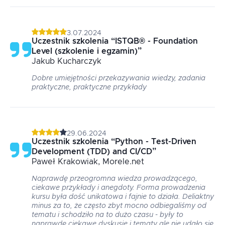
3.07.2024
Uczestnik szkolenia
“
ISTQB® - Foundation
Level (szkolenie i egzamin)
”
Jakub
Kucharczyk
Dobre umiejętności przekazywania wiedzy, zadania
praktyczne, praktyczne przykłady
29.06.2024
Uczestnik szkolenia
“
Python - Test-Driven
Development (TDD) and CI/CD
”
Paweł
Krakowiak
, Morele.net
Naprawdę przeogromna wiedza prowadzącego,
ciekawe przykłady i anegdoty. Forma prowadzenia
kursu była dość unikatowa i fajnie to działa. Deliaktny
minus za to, że często zbyt mocno odbiegaliśmy od
tematu i schodziło na to dużo czasu - były to
naprawdę ciekawe dyskusje i tematy ale nie udało się