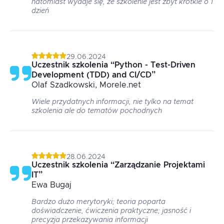
natomiast wydaje się, że szkolenie jest zbyt krótkie o 1
dzień
29.06.2024
Uczestnik szkolenia
“
Python - Test-Driven
Development (TDD) and CI/CD
”
Olaf
Szadkowski
, Morele.net
Wiele przydatnych informacji, nie tylko na temat
szkolenia ale do tematów pochodnych
28.06.2024
Uczestnik szkolenia
“
Zarządzanie Projektami
IT
”
Ewa
Bugaj
Bardzo dużo merytoryki; teoria poparta
doświadczenie, ćwiczenia praktyczne; jasność i
precyzja przekazywania informacji