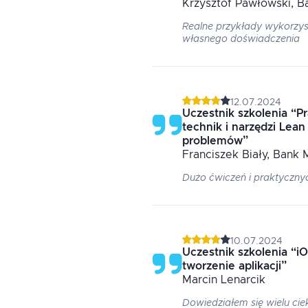
Krzysztof
Pawłowski
, B
Realne przykłady wykorzys
własnego doświadczenia
12.07.2024
Uczestnik szkolenia
“
P
technik i narzędzi Lean
problemów
”
Franciszek
Biały
, Bank 
Dużo ćwiczeń i praktyczny
10.07.2024
Uczestnik szkolenia
“
i
tworzenie aplikacji
”
Marcin
Lenarcik
Dowiedziałem się wielu cie