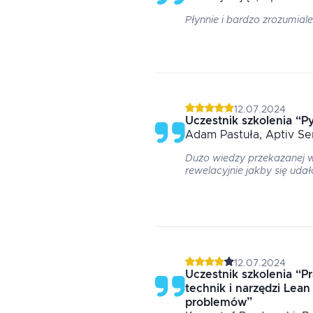
Płynnie i bardzo zrozumia
12.07.2024
Uczestnik szkolenia
“
P
Adam
Pastuła
, Aptiv Se
Dużo wiedzy przekazanej 
rewelacyjnie jakby się uda
12.07.2024
Uczestnik szkolenia
“
P
technik i narzędzi Lean
problemów
”