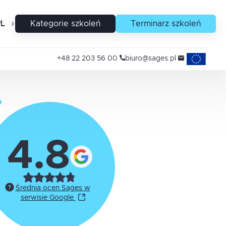
PL
EN
Kategorie szkoleń
Terminarz szkoleń
Projekty uni
+48 22 203 56 00
biuro@sages.pl
4.8
Średnia ocen Sages w
serwisie Google