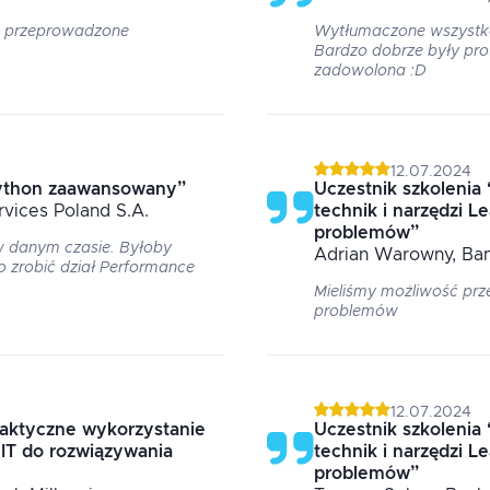
le przeprowadzone
Wytłumaczone wszystko
Bardzo dobrze były pr
zadowolona :D
12.07.2024
ython zaawansowany
”
Uczestnik szkolenia
rvices Poland S.A.
technik i narzędzi L
problemów
”
w danym czasie. Byłoby
Adrian
Warowny
, Ba
ło zrobić dział Performance
Mieliśmy możliwość prz
problemów
12.07.2024
raktyczne wykorzystanie
Uczestnik szkolenia
 IT do rozwiązywania
technik i narzędzi L
problemów
”