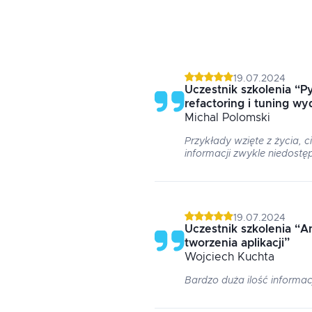
19.07.2024
Uczestnik szkolenia
“
Py
refactoring i tuning wy
Michal
Polomski
Przykłady wzięte z życia, 
informacji zwykle niedostę
19.07.2024
Uczestnik szkolenia
“
A
tworzenia aplikacji
”
Wojciech
Kuchta
Bardzo duża ilość informac