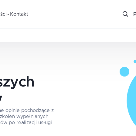
ści
Kontakt
szych
w
ne opinie pochodzące z
 szkoleń wypełnianych
ów po realizacji usługi