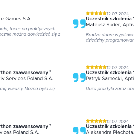
12.07.2024
re Games S.A.
Uczestnik szkolenia
Mateusz
Suder
, Apti
iału, focus na praktycznych
ecznie można dowiedzieć się z
Bradzo dobre wyjaśnien
dziedziny programowan
12.07.2024
ython zaawansowany
”
Uczestnik szkolenia
tiv Services Poland S.A.
Patryk
Sarnecki
, Apt
ną wiedzą! Można było się
Dużo praktyki zaraz obo
12.07.2024
ython zaawansowany
”
Uczestnik szkolenia
rvices Poland S.A.
Aleksandra
Piechota