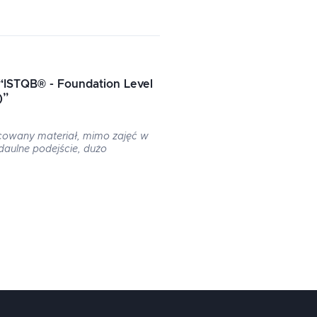
“
ISTQB® - Foundation Level
)
”
cowany materiał, mimo zajęć w
daulne podejście, dużo