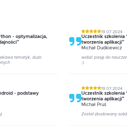
19.07.2024
thon - optymalizacja,
Uczestnik szkolenia
dajności
”
tworzenia aplikacji
”
Michał
Dudkiewicz
ciekawa tematyk, dużo
widać pasję do nauczani
pnych
:)
19.07.2024
ndroid - podstawy
Uczestnik szkolenia
tworzenia aplikacji
”
Michał
Pruś
ji
Został zbudowany solid