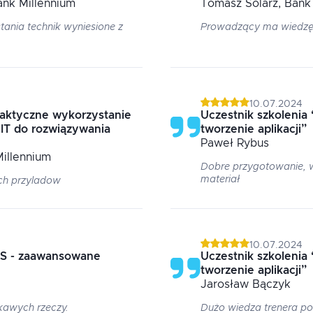
ank Millennium
Tomasz
Solarz
, Bank
tania technik wyniesione z
Prowadzący ma wiedzę
10.07.2024
raktyczne wykorzystanie
Uczestnik szkolenia
 IT do rozwiązywania
tworzenie aplikacji
”
Paweł
Rybus
Millennium
Dobre przygotowanie, 
materiał
ch przyladow
10.07.2024
OS - zaawansowane
Uczestnik szkolenia
tworzenie aplikacji
”
Jarosław
Bączyk
kawych rzeczy.
Dużo wiedza trenera po