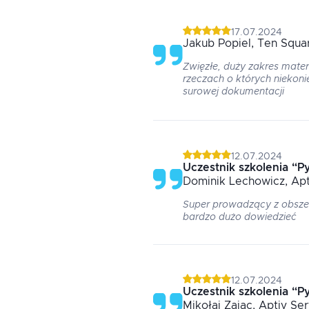
17.07.2024
Jakub
Popiel
, Ten Squa
Zwięzłe, duży zakres mater
rzeczach o których niekoni
surowej dokumentacji
12.07.2024
Uczestnik szkolenia
“
P
Dominik
Lechowicz
, Ap
Super prowadzący z obszer
bardzo dużo dowiedzieć
12.07.2024
Uczestnik szkolenia
“
P
Mikołaj
Zając
, Aptiv Se