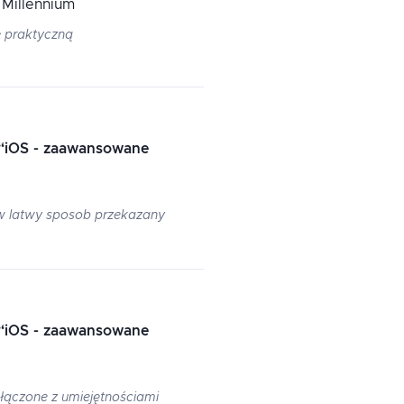
 Millennium
 praktyczną
“
iOS - zaawansowane
w latwy sposob przekazany
“
iOS - zaawansowane
łączone z umiejętnościami