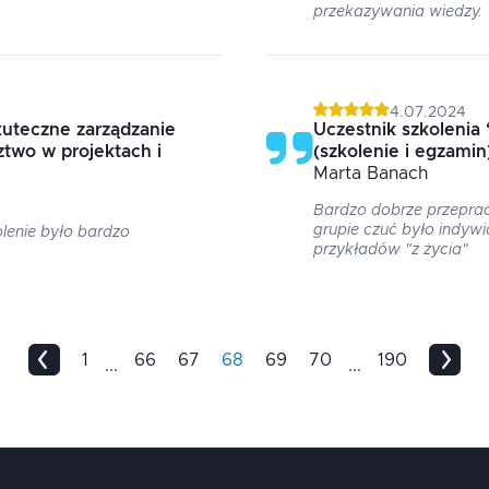
przekazywania wiedzy.
4.07.2024
uteczne zarządzanie
Uczestnik szkolenia
two w projektach i
(szkolenie i egzamin
Marta
Banach
Bardzo dobrze przepra
grupie czuć było indywi
lenie było bardzo
przykładów "z życia"
1
66
67
68
69
70
190
...
...