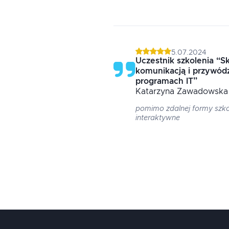
5.07.2024
Uczestnik szkolenia
“
Sk
komunikacją i przywódz
programach IT
”
Katarzyna
Zawadowska
pomimo zdalnej formy szko
interaktywne