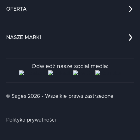
Zespół
OFERTA
Kariera
Referencje
Edukacja
Dokumenty
Dla nauki
Blog
NASZE MARKI
Chatboty
Kontakt
Kodołamacz
Stacja.it
Odwiedź nasze social media:
Aidapta
AI & NLP Day
© Sages 2026 - Wszelkie prawa zastrzeżone
Polityka prywatności