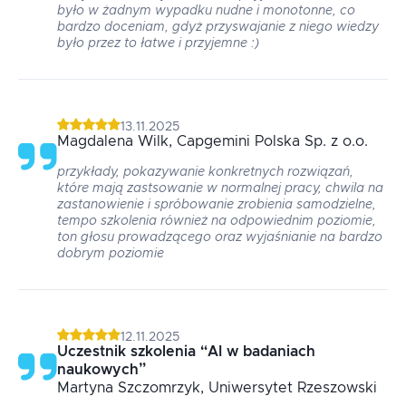
było w żadnym wypadku nudne i monotonne, co
bardzo doceniam, gdyż przyswajanie z niego wiedzy
było przez to łatwe i przyjemne :)
13.11.2025
Magdalena
Wilk
, Capgemini Polska Sp. z o.o.
przykłady, pokazywanie konkretnych rozwiązań,
które mają zastsowanie w normalnej pracy, chwila na
zastanowienie i spróbowanie zrobienia samodzielne,
tempo szkolenia również na odpowiednim poziomie,
ton głosu prowadzącego oraz wyjaśnianie na bardzo
dobrym poziomie
12.11.2025
Uczestnik szkolenia
“
AI w badaniach
naukowych
”
Martyna
Szczomrzyk
, Uniwersytet Rzeszowski