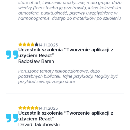
stare of art, ćwiczenia praktyczne, mała grupa, dużo
wiedzy (teraz trzeba ją przetrawić), luźna koleżeńska
atmosfera, punktualność, przerwy uwzględnione w
harmonogramie, dostęp do materiałów po szkoleniu.
14.11.2025
Uczestnik szkolenia
“
Tworzenie aplikacji z
użyciem React
”
Radosław
Baran
Poruszone tematy niskopoziomowe, dużo
potrzebnych bibliotek, fajne przykłady. Mógłby być
przykład zewnętrznego store.
14.11.2025
Uczestnik szkolenia
“
Tworzenie aplikacji z
użyciem React
”
Dawid
Jakubowski