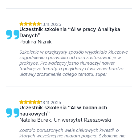
13.11.2025
Uczestnik szkolenia
“
AI w pracy Analityka
Danych
”
Paulina
Niżnik
Szkolenie w przejrzysty sposób wyjaśniało kluczowe
zagadnienia i pozwoliło od razu zastosować je w
praktyce. Prowadzący jasno tłumaczył nawet
trudniejsze tematy, a przykłady i ćwiczenia bardzo
ułatwiły zrozumienie całego tematu, super
13.11.2025
Uczestnik szkolenia
“
AI w badaniach
naukowych
”
Natalia
Burek
, Uniwersytet Rzeszowski
Zostało poruszonych wiele ciekawych kwestii, o
których wcześniej nie miałam pojęcia. Szkolenie nie