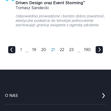
Driven Design oraz Event Storming
”
Tomasz
Sandecki
Odpowiednio prowadzone i bardzo dobra zawartość,
elastyczne podejście do tematyki jednocześnie
zachowując granicę związane z agendą szkolenia
1
19
20
21
22
23
190
...
...
O NAS
Co nas wyróżnia?