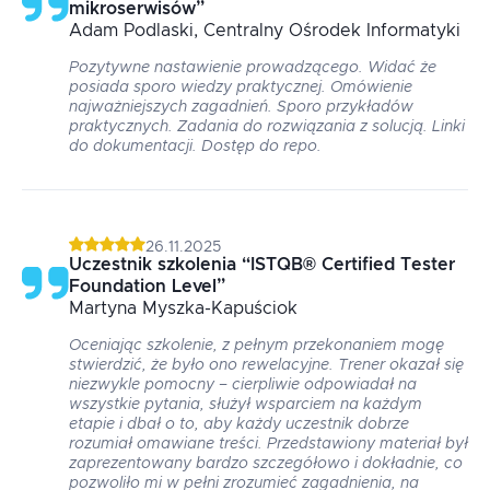
mikroserwisów
”
Adam
Podlaski
, Centralny Ośrodek Informatyki
Pozytywne nastawienie prowadzącego. Widać że
posiada sporo wiedzy praktycznej. Omówienie
najważniejszych zagadnień. Sporo przykładów
praktycznych. Zadania do rozwiązania z solucją. Linki
do dokumentacji. Dostęp do repo.
26.11.2025
Uczestnik szkolenia
“
ISTQB® Certified Tester
Foundation Level
”
Martyna
Myszka-Kapuściok
Oceniając szkolenie, z pełnym przekonaniem mogę
stwierdzić, że było ono rewelacyjne. Trener okazał się
niezwykle pomocny – cierpliwie odpowiadał na
wszystkie pytania, służył wsparciem na każdym
etapie i dbał o to, aby każdy uczestnik dobrze
rozumiał omawiane treści. Przedstawiony materiał był
zaprezentowany bardzo szczegółowo i dokładnie, co
pozwoliło mi w pełni zrozumieć zagadnienia, na