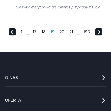
Nie tylko merytoryka ale również przykłady z życia
1
17
18
19
20
21
190
...
...
O NAS
Co nas wyróżnia?
Zespół
OFERTA
Kariera
Referencje