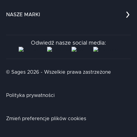
Edukacja
Dokumenty
Dla nauki
Blog
NASZE MARKI
Chatboty
Kontakt
Kodołamacz
Stacja.it
Odwiedź nasze social media:
Aidapta
AI & NLP Day
© Sages 2026 - Wszelkie prawa zastrzeżone
Polityka prywatności
Zmień preferencje plików cookies