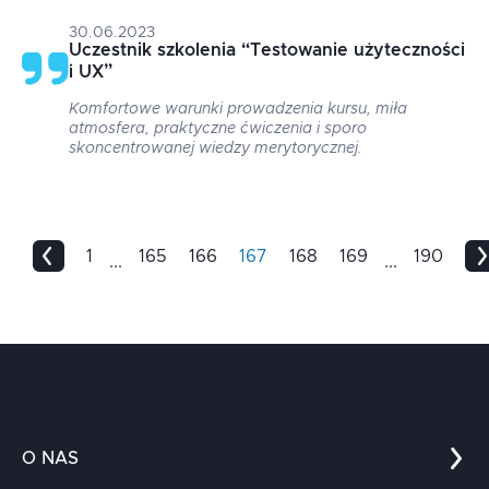
30.06.2023
Uczestnik szkolenia
“
Testowanie użyteczności
i UX
”
Komfortowe warunki prowadzenia kursu, miła
atmosfera, praktyczne ćwiczenia i sporo
skoncentrowanej wiedzy merytorycznej.
1
165
166
167
168
169
190
...
...
O NAS