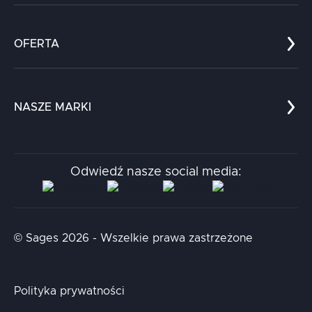
Co nas wyróżnia?
Zespół
OFERTA
Kariera
Referencje
Edukacja
Dokumenty
Dla nauki
Blog
NASZE MARKI
Chatboty
Kontakt
Kodołamacz
Stacja.it
Odwiedź nasze social media:
Aidapta
AI & NLP Day
© Sages 2026 - Wszelkie prawa zastrzeżone
Polityka prywatności