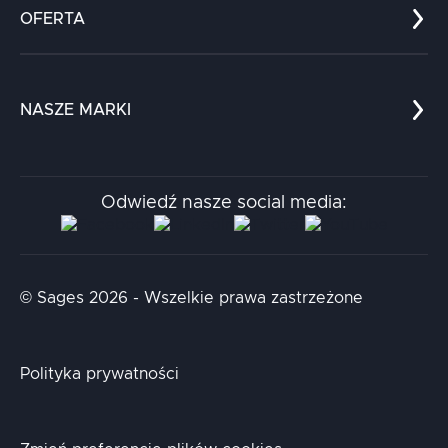
Zespół
OFERTA
Kariera
Referencje
Edukacja
Dokumenty
Dla nauki
Blog
NASZE MARKI
Chatboty
Kontakt
Kodołamacz
Stacja.it
Odwiedź nasze social media:
Aidapta
AI & NLP Day
© Sages 2026 - Wszelkie prawa zastrzeżone
Polityka prywatności