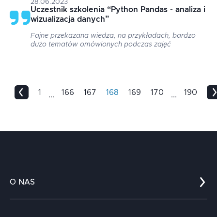
28.06.2023
Uczestnik szkolenia
“
Python Pandas - analiza i
wizualizacja danych
”
Fajne przekazana wiedza, na przykładach, bardzo
dużo tematów omówionych podczas zajęć
1
166
167
168
169
170
190
...
...
O NAS
Co nas wyróżnia?