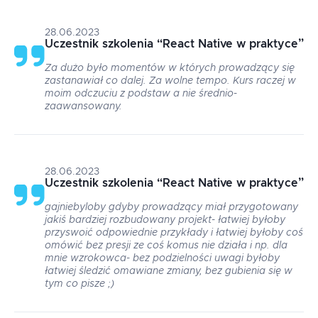
28.06.2023
Uczestnik szkolenia
“
React Native w praktyce
”
Za dużo było momentów w których prowadzący się
zastanawiał co dalej. Za wolne tempo. Kurs raczej w
moim odczuciu z podstaw a nie średnio-
zaawansowany.
28.06.2023
Uczestnik szkolenia
“
React Native w praktyce
”
gajniebyloby gdyby prowadzący miał przygotowany
jakiś bardziej rozbudowany projekt- łatwiej byłoby
przyswoić odpowiednie przykłady i łatwiej byłoby coś
omówić bez presji ze coś komus nie działa i np. dla
mnie wzrokowca- bez podzielności uwagi byłoby
łatwiej śledzić omawiane zmiany, bez gubienia się w
tym co pisze ;)