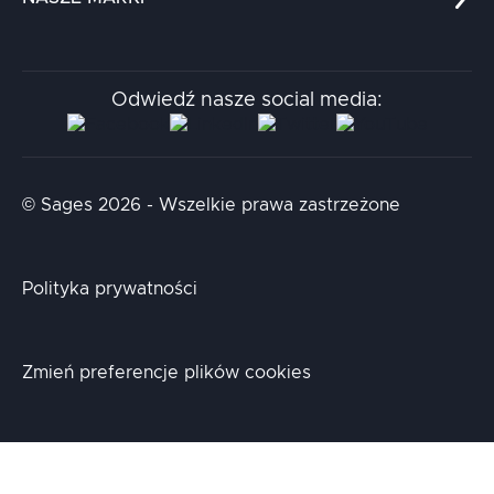
Chatboty
Kontakt
Kodołamacz
Stacja.it
Odwiedź nasze social media:
Aidapta
AI & NLP Day
© Sages 2026 - Wszelkie prawa zastrzeżone
Polityka prywatności
Zmień preferencje plików cookies