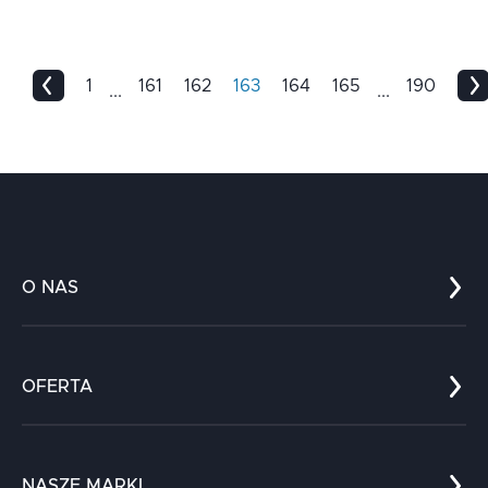
1
161
162
163
164
165
190
...
...
O NAS
Co nas wyróżnia?
Zespół
OFERTA
Kariera
Referencje
Edukacja
Dokumenty
Dla nauki
Blog
NASZE MARKI