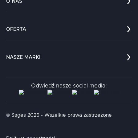
O NAS
Co nas wyróżnia?
Zespół
OFERTA
Kariera
Referencje
Edukacja
Dokumenty
Dla nauki
Blog
NASZE MARKI
Chatboty
Kontakt
Kodołamacz
Stacja.it
Odwiedź nasze social media:
Aidapta
AI & NLP Day
© Sages 2026 - Wszelkie prawa zastrzeżone