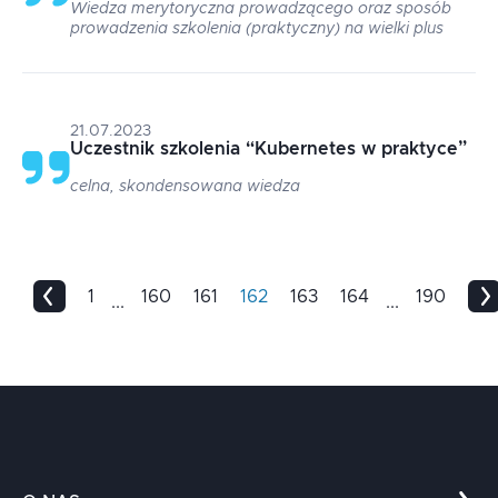
Wiedza merytoryczna prowadzącego oraz sposób
prowadzenia szkolenia (praktyczny) na wielki plus
21.07.2023
Uczestnik szkolenia
“
Kubernetes w praktyce
”
celna, skondensowana wiedza
1
160
161
162
163
164
190
...
...