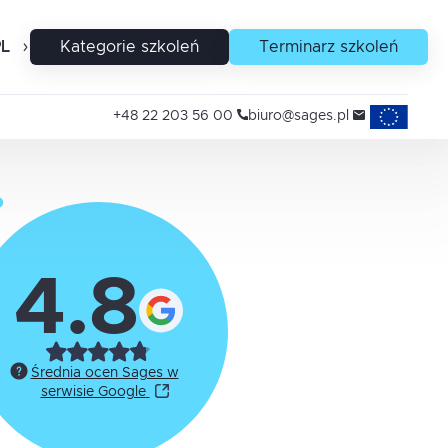
PL
EN
Kategorie szkoleń
Terminarz szkoleń
Projekty uni
+48 22 203 56 00
biuro@sages.pl
4.8
Średnia ocen Sages w
serwisie Google