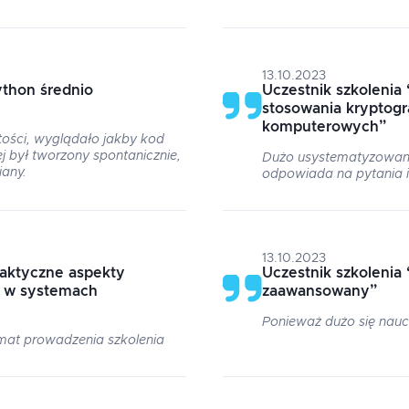
13.10.2023
thon średnio
Uczestnik szkolenia
stosowania kryptogr
komputerowych
”
tości, wyglądało jakby kod
j był tworzony spontanicznie,
Dużo usystematyzowane
any.
odpowiada na pytania i
13.10.2023
raktyczne aspekty
Uczestnik szkolenia
i w systemach
zaawansowany
”
Ponieważ dużo się nau
mat prowadzenia szkolenia