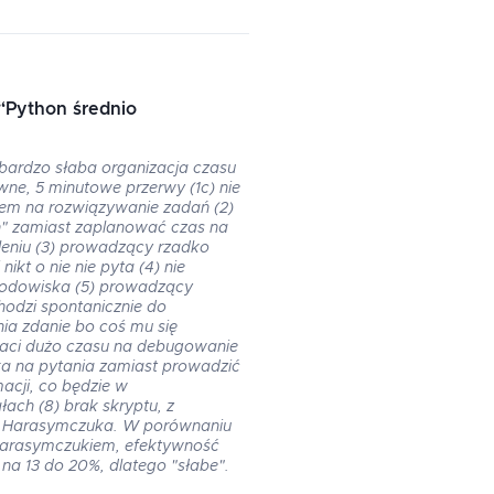
“
Python średnio
 bardzo słaba organizacja czasu
wne, 5 minutowe przerwy (1c) nie
sem na rozwiązywanie zadań (2)
 zamiast zaplanować czas na
oleniu (3) prowadzący rzadko
 nikt o nie nie pyta (4) nie
środowiska (5) prowadzący
odzi spontanicznie do
ia zdanie bo coś mu się
raci dużo czasu na debugowanie
a na pytania zamiast prowadzić
macji, co będzie w
ach (8) brak skryptu, z
a Harasymczuka. W porównaniu
Harasymczukiem, efektywność
na 13 do 20%, dlatego "słabe".