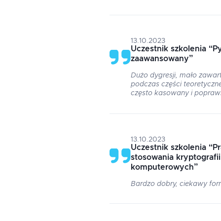
13.10.2023
Uczestnik szkolenia
“
Py
zaawansowany
”
Dużo dygresji, mało zawar
podczas części teoretyczne
często kasowany i poprawi
13.10.2023
Uczestnik szkolenia
“
P
stosowania kryptografi
komputerowych
”
Bardzo dobry, ciekawy for