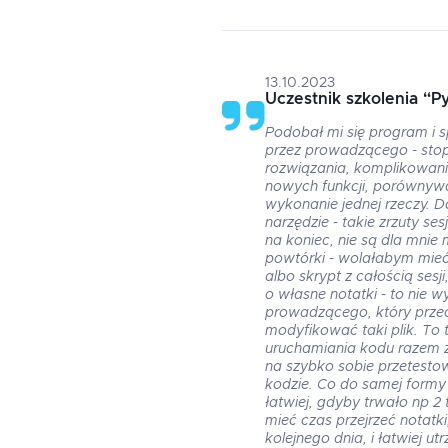
13.10.2023
Uczestnik szkolenia
“
P
Podobał mi się program i 
przez prowadzącego - sto
rozwiązania, komplikowan
nowych funkcji, porównyw
wykonanie jednej rzeczy. 
narzędzie - takie zrzuty ses
na koniec, nie są dla mni
powtórki - wolałabym mie
albo skrypt z całością ses
o własne notatki - to nie 
prowadzącego, który przec
modyfikować taki plik. To 
uruchamiania kodu razem z
na szybko sobie przetest
kodzie. Co do samej formy 
łatwiej, gdyby trwało np 2
mieć czas przejrzeć notatk
kolejnego dnia, i łatwiej ut