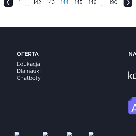
1
142
143
144
145
146
190
...
...
OFERTA
NA
Edukacja
Dla nauki
Chatboty