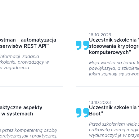
16.10.2023
ostman - automatyzacja
Uczestnik szkolenia
 serwisów REST API
”
stosowania kryptogr
komputerowych
”
nformacji. zadania
zkoleniu. prowadzący w
Moja wiedza na temat k
a zagadnienia
powiększyła, a szkolen
jakim zajmuję się zawo
13.10.2023
raktyczne aspekty
Uczestnik szkolenia
i w systemach
Boot
”
Przed szkoleniem wiele
całkowitą czarną magią
e przez kompetentną osobę
wytłumaczyć je w przy
retycznej jak i praktycznej.