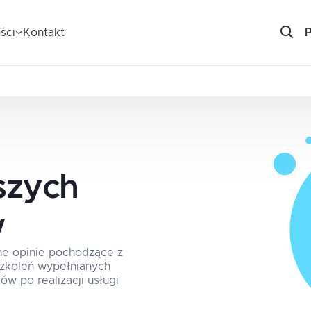
ści
Kontakt
szych
w
ne opinie pochodzące z
 szkoleń wypełnianych
ów po realizacji usługi