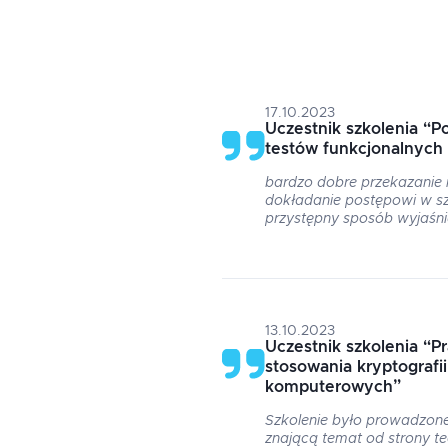
17.10.2023
Uczestnik szkolenia
“
P
testów funkcjonalnych
bardzo dobre przekazanie i
dokładanie postępowi w s
przystępny sposób wyjaśni
13.10.2023
Uczestnik szkolenia
“
P
stosowania kryptografi
komputerowych
”
Szkolenie było prowadzon
znającą temat od strony teo