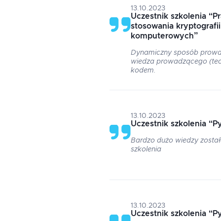
13.10.2023
Uczestnik szkolenia
“
P
stosowania kryptografi
komputerowych
”
Dynamiczny sposób prowad
wiedza prowadzącego (teor
kodem.
13.10.2023
Uczestnik szkolenia
“
P
Bardzo dużo wiedzy zosta
szkolenia
13.10.2023
Uczestnik szkolenia
“
P