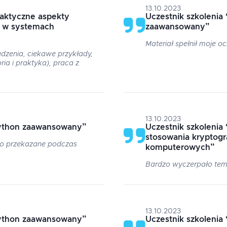
13.10.2023
raktyczne aspekty
Uczestnik szkolenia
i w systemach
zaawansowany
”
Materiał spełnił moje o
zenia, ciekawe przykłady,
ia i praktyka), praca z
13.10.2023
ython zaawansowany
”
Uczestnik szkolenia
stosowania kryptogr
ło przekazane podczas
komputerowych
”
Bardzo wyczerpało te
13.10.2023
ython zaawansowany
”
Uczestnik szkolenia