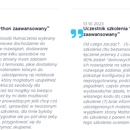
13.10.2023
ython zaawansowany
”
Uczestnik szkolenia
zaawansowany
”
sposób tłumaczenia wybrany
pniowe dochodzenie do
Od czego zacząć?... (1)
ie rozwiązań, dodawanie
szkolenia (1b) bezsenso
anie kilku sposobów na
łączenie przerwy z cza
Do zmiany moim zdaniem
90% zadań "domowych"
ji z terminala, jakie dostaliśmy
ich rozwiązanie na szk
e materiałem łatwym do
rozwiązuje zadania, jeśli
ć udostępniony np notebook
pokazuje konfiguracji 
ji, który mogłabym uzupełniać
nieprzygotowany, podch
wyklucza swobody dla
zagadnień, często zmien
ież tez mogłby na bieząco
wydawało/nie działa, t
też by mi dało możliwość
własnego kodu (6) czek
 prowadzącym jeśli chcę coś
szkolenie (7) brak infor
ować, sprawdzić w tworzonym
udostępnionych materiał
szkolenia, dla mnie byłoby
wyjątkiem strony Matt
 tygodnie ale po pół dnia żeby
do szkolenia z panem 
i, przygotować się do
tego szkolenia oceniam 
rzymać skupienie.