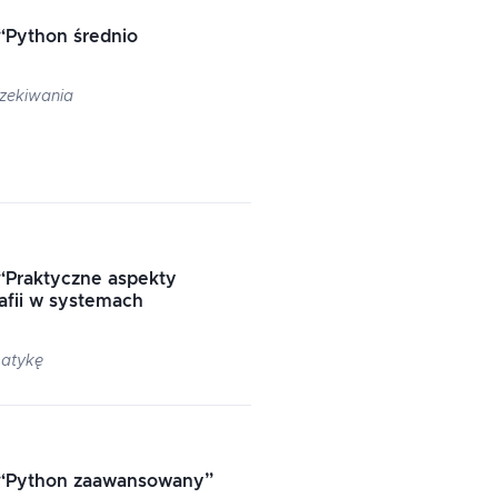
“
Python średnio
czekiwania
“
Praktyczne aspekty
afii w systemach
matykę
“
Python zaawansowany
”