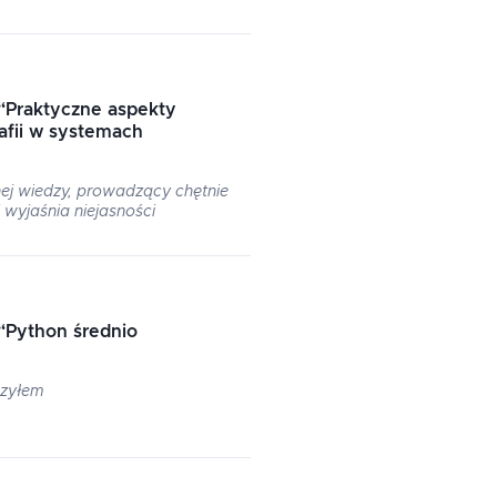
“
Praktyczne aspekty
afii w systemach
j wiedzy, prowadzący chętnie
 wyjaśnia niejasności
“
Python średnio
czyłem