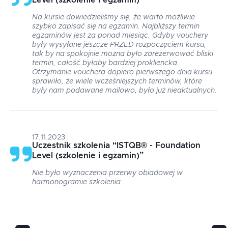
Level (szkolenie i egzamin)
”
Na kursie dowiedzieliśmy się, że warto możliwie
szybko zapisać się na egzamin. Najbliższy termin
egzaminów jest za ponad miesiąc. Gdyby vouchery
były wysyłane jeszcze PRZED rozpoczęciem kursu,
tak by na spokojnie można było zarezerwować bliski
termin, całość byłaby bardziej prokliencka.
Otrzymanie vouchera dopiero pierwszego dnia kursu
sprawiło, że wiele wcześniejszych terminów, które
były nam podawane mailowo, było już nieaktualnych.
17.11.2023
Uczestnik szkolenia
“
ISTQB® - Foundation
Level (szkolenie i egzamin)
”
Nie było wyznaczenia przerwy obiadowej w
harmonogramie szkolenia