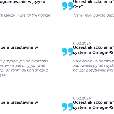
rogramowanie w języku
Uczestnik szkolenia
C++
”
 rzeczy, materiał był dobrze
Trener miał bardzo duż
6.02.2024
abele przestawne w
Uczestnik szkolenia
systemie Omega-PS
ji przydatnych do tworzenia
Szkolenie było bardzo 
ń, wiem, jak przygotować
zadawania pytań i dys
np. do rankingu katedr czy z
bardzo pozytywnie wpły
ych.
6.02.2024
abele przestawne w
Uczestnik szkolenia
systemie Omega-PS