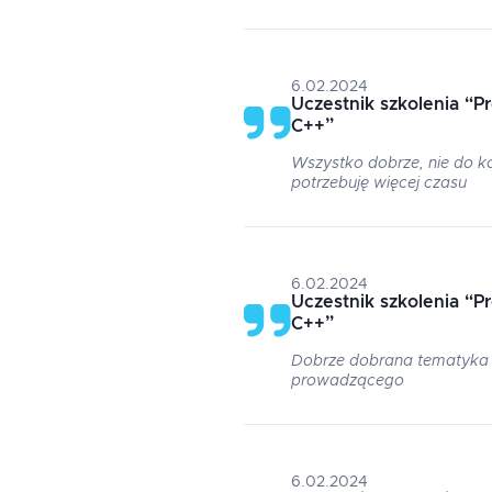
6.02.2024
Uczestnik szkolenia
“
P
C++
”
Wszystko dobrze, nie do ko
potrzebuję więcej czasu
6.02.2024
Uczestnik szkolenia
“
P
C++
”
Dobrze dobrana tematyka i
prowadzącego
6.02.2024