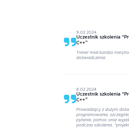
9.02.2024
Uczestnik szkolenia
“
P
C++
”
Trener miał bardzo merytor
doświadczenia
6.02.2024
Uczestnik szkolenia
“
P
C++
”
Prowadzący z dużym dośw
programowania, szczegół
pytania, pomoc oraz wyja
podczas szkolenia, "projek