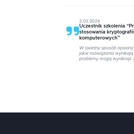
2.02.2024
Uczestnik szkolenia
“
P
stosowania kryptografi
komputerowych
”
W świetny sposób opisany
jakie rozwiązania wynikają 
problemy mogą wyniknąć z