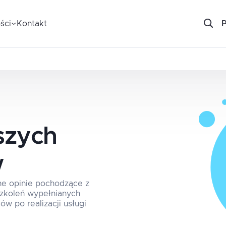
ści
Kontakt
szych
w
ne opinie pochodzące z
 szkoleń wypełnianych
ów po realizacji usługi