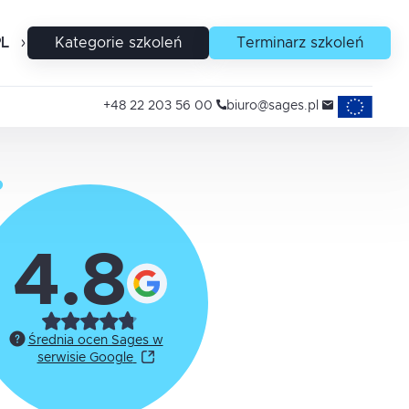
PL
EN
Kategorie szkoleń
Terminarz szkoleń
Projekty uni
+48 22 203 56 00
biuro@sages.pl
4.8
Średnia ocen Sages w
serwisie Google