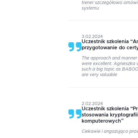
trener szczegółowo omówił
systemu
3.02.2024
Uczestnik szkolenia
“
An
przygotowanie do cert
The approach and manner o
were excellent. Agnieszka w
such a big topic as BABOOK,
are very valuable
2.02.2024
Uczestnik szkolenia
“
P
stosowania kryptografi
komputerowych
”
Ciekawie i angazująco pr