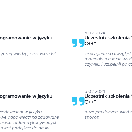
6.02.2024
rogramowanie w języku
Uczestnik szkolenia
C++
”
yczną wiedzę, oraz wiele lat
ze względu na uwzględn
materiały dla mnie wy
czynniki i uzupełnił po
6.02.2024
rogramowanie w języku
Uczestnik szkolenia
C++
”
iadczeniem w języku
dużo praktycznej wiedzy
owe odpowiedzi na zadawane
sposób
śnienie zadań wykonywanych
towe" podejście do nauki