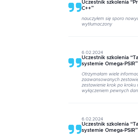
Uczestnik szkolenia
“
P
C++
”
nauczyłem się sporo nowych
wytłumaczony
6.02.2024
Uczestnik szkolenia
“
T
systemie Omega-PSIR
”
Otrzymałam wiele informac
zaawansowanych zestawie
zestawienie krok po kroku 
wyłączeniem pewnych dan
6.02.2024
Uczestnik szkolenia
“
T
systemie Omega-PSIR
”