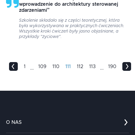
wprowadzenie do architektury sterowanej
zdarzeniami
”
Szkolenie składało się z części teoretycznej, która
była wykorzystywana w praktycznych ćwiczeniach.
Wszystkie kroki ćwiczeń były jasno objaśniane, a
przykłady "życiowe".
1
109
110
111
112
113
190
...
...
O NAS