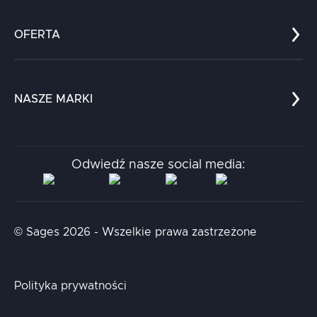
Co nas wyróżnia?
Zespół
OFERTA
Kariera
Referencje
Edukacja
Dokumenty
Dla nauki
Blog
NASZE MARKI
Chatboty
Kontakt
Kodołamacz
Stacja.it
Odwiedź nasze social media:
Aidapta
AI & NLP Day
© Sages 2026 - Wszelkie prawa zastrzeżone
Polityka prywatności