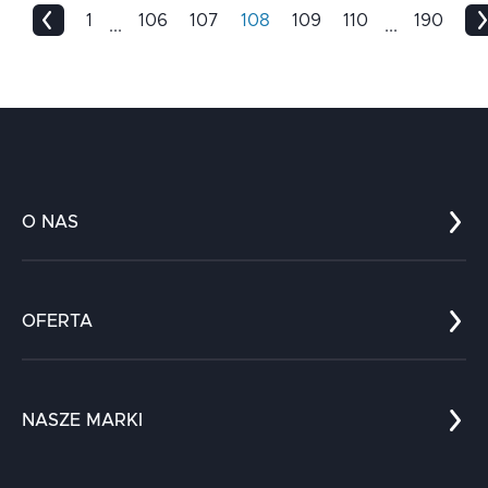
1
106
107
108
109
110
190
...
...
O NAS
Co nas wyróżnia?
Zespół
OFERTA
Kariera
Referencje
Edukacja
Dokumenty
Dla nauki
Blog
NASZE MARKI
Chatboty
Kontakt
Kodołamacz