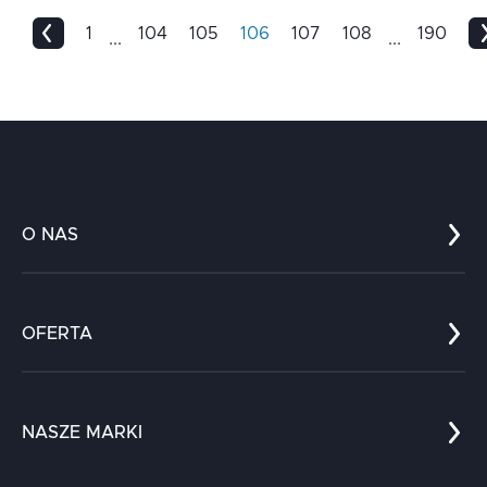
1
104
105
106
107
108
190
...
...
O NAS
Co nas wyróżnia?
Zespół
OFERTA
Kariera
Referencje
Edukacja
Dokumenty
Dla nauki
Blog
NASZE MARKI
Chatboty
Kontakt
Kodołamacz