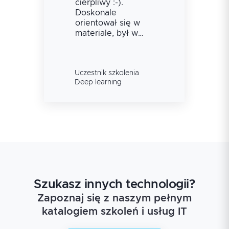
cierpliwy :-).
Doskonale
orientował się w
materiale, był w
stanie nie tylko na
bieżąco
odpowiadać na
Uczestnik szkolenia
pytanie, ale
Deep learning
dostosować
materiał do grupy.
Szukasz innych technologii?
Zapoznaj się z naszym pełnym
katalogiem szkoleń i usług IT