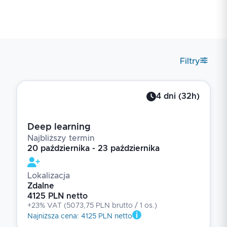
Filtry
4
dni
(
32
h)
Deep learning
Najbliższy termin
20 października - 23 października
Lokalizacja
Zdalne
4125 PLN netto
+23% VAT
(
5073,75 PLN brutto
/ 1
os.
)
Najniższa cena
:
4125 PLN netto