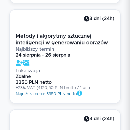
3
dni
(
24
h)
Metody i algorytmy sztucznej
inteligencji w generowaniu obrazów
Najbliższy termin
24 sierpnia - 26 sierpnia
Lokalizacja
Zdalne
3350 PLN netto
+23% VAT
(
4120,50 PLN brutto
/ 1
os.
)
Najniższa cena
:
3350 PLN netto
3
dni
(
24
h)