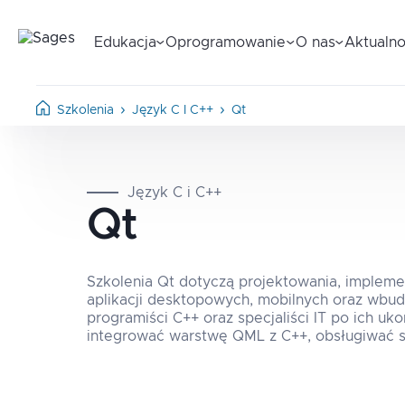
Edukacja
Oprogramowanie
O nas
Aktualno
Szkolenia
Język C I C++
Qt
Język C i C++
Qt
Szkolenia Qt dotyczą projektowania, implemen
aplikacji desktopowych, mobilnych oraz wbu
programiści C++ oraz specjaliści IT po ich uk
integrować warstwę QML z C++, obsługiwać s