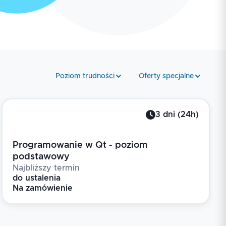
Poziom trudności
Oferty specjalne
3
dni
(
24
h)
Programowanie w Qt - poziom
podstawowy
Najbliższy termin
do ustalenia
Na zamówienie