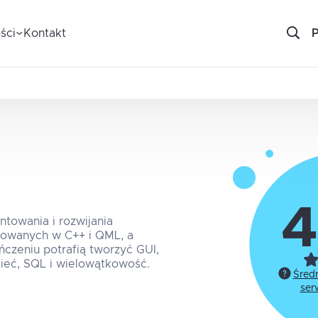
ści
Kontakt
4
towania i rozwijania
dowanych w C++ i QML, a
ończeniu potrafią tworzyć GUI,
ieć, SQL i wielowątkowość.
Śred
ser