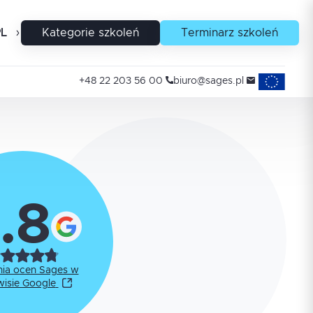
PL
EN
Kategorie szkoleń
Terminarz szkoleń
Projekty uni
+48 22 203 56 00
biuro@sages.pl
.8
nia ocen Sages w
wisie Google