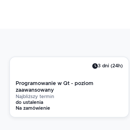
3
dni
(
24
h)
Programowanie w Qt - poziom
zaawansowany
Najbliższy termin
do ustalenia
Na zamówienie