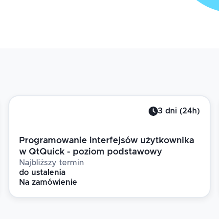
3
dni
(
24
h)
Programowanie interfejsów użytkownika
w QtQuick - poziom podstawowy
Najbliższy termin
do ustalenia
Na zamówienie