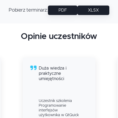
Pobierz terminarz
:
PDF
XLSX
Opinie uczestników
Duża wiedza i
praktyczne
umiejętności
Uczestnik szkolenia
Programowanie
interfejsów
użytkownika w QtQuick