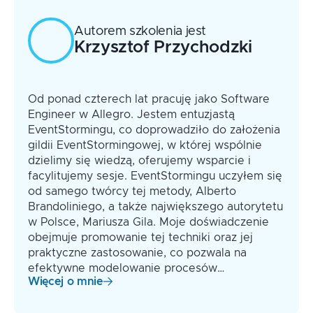
EventStorming
dla zarządzania spójnością danych
dokumentowania wyników
Narzędziownik facylitatora – kluczowe
Od karteczek samoprzylepnych do kodu -
Wyłanianie granic systemu – od
Autorem szkolenia jest
techniki prowadzenia warsztatów
jak przekształcić artefakty z warsztatów
Krzysztof
Przychodzki
EventStorming do Bounded Contexts
Omówienie umiejętności facylitatora
EventStorming w konkretne specyfikacje
Wprowadzenie do koncepcji Bounded
(moderacja, zadawanie pytań), narzędzi
techniczne, zadania w backlogu i finalnie
Contexts jako sposobu na określanie
(fizycznych i cyfrowych) oraz metod
kod
granic systemowych na podstawie
Od ponad czterech lat pracuję jako Software
zarządzania dynamiką grupy
wyników EventStorming
Engineer w Allegro. Jestem entuzjastą
EventStormingu, co doprowadziło do założenia
gildii EventStormingowej, w której wspólnie
dzielimy się wiedzą, oferujemy wsparcie i
facylitujemy sesje. EventStormingu uczyłem się
od samego twórcy tej metody, Alberto
Brandoliniego, a także największego autorytetu
w Polsce, Mariusza Gila. Moje doświadczenie
obejmuje promowanie tej techniki oraz jej
praktyczne zastosowanie, co pozwala na
efektywne modelowanie procesów…
Więcej o mnie