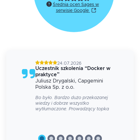
Średnia ocen Sages w
serwisie Google
24.07.2026
g
Uczestnik szkolenia
“
Docker w
praktyce
”
Juliusz
Drygalski
, Capgemini
 na
Polska Sp. z o.o.
Bo było. Bardzo dużo przekazanej
wiedzy i dobrze wszystko
wytłumaczone. Prowadzący topka