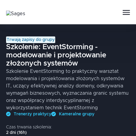
Trwają zapisy do grupy
Szkolenie:
EventStorming -
modelowanie i projektowanie
złożonych systemów
Szkolenie EventStorming to praktyczny warsztat
modelowania i projektowania złożonych systemów
IT, uczący efektywnej analizy domeny, odkrywania
wymagań biznesowych, wyznaczania granic systemu
oraz współpracy interdyscyplinarnej z
wykorzystaniem technik EventStorming
Trenerzy praktycy
Kameralne grupy
Czas trwania szkolenia:
2
dni
(
16
h)