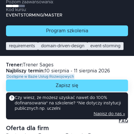
Poziom zaawansowania:
Kod kursu:
EVENTSTORMING/MASTER
Program
szkolenia
requirements
domain-driven-design
event-storming
Trener
:
Trener Sages
Najbliszy termin:
10 sierpnia - 11 sierpnia 2026
Dostępne w Bazie Usług Rozwojowych
Zapisz się
Czy wiesz, że możesz uzyskać nawet do 100%
dofinansowania* na szkolenie? *Nie dotyczy instytucji
publicznych np. uczelni
Napisz do nas »
FAQ
Oferta dla firm